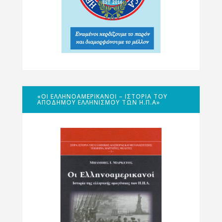
«ΟΙ ΕΛΛΗΝΟΑΜΕΡΙΚΑΝΟΊ – ΙΣΤΟΡΊΑ ΤΟΥ
ΑΠΌΔΗΜΟΥ ΕΛΛΗΝΙΣΜΟΎ ΤΩΝ Η.Π.Α»