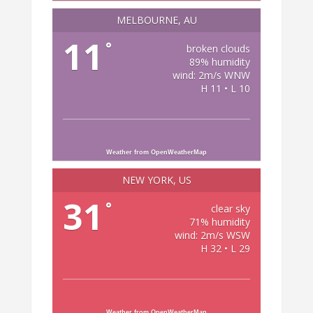
MELBOURNE, AU
11
°
broken clouds
89% humidity
wind: 2m/s WNW
H 11 • L 10
Weather from OpenWeatherMap
NEW YORK, US
31
°
clear sky
71% humidity
wind: 2m/s WSW
H 32 • L 29
Weather from OpenWeatherMap