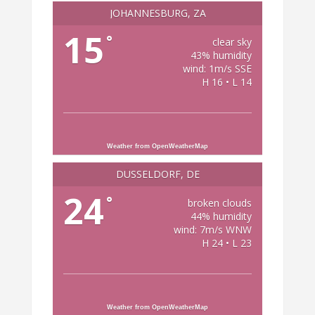
JOHANNESBURG, ZA
15
°
clear sky
43% humidity
wind: 1m/s SSE
H 16 • L 14
Weather from OpenWeatherMap
DÜSSELDORF, DE
24
°
broken clouds
44% humidity
wind: 7m/s WNW
H 24 • L 23
Weather from OpenWeatherMap