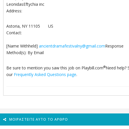
LeonidasEftychia inc
Address:
Astoria, NY 11105 US
Contact:
[Name Withheld]
ancientdramafestivalny@gmail.com
Response
Method(s): By Email
®
Be sure to mention you saw this job on Playbill.com
Need help? 
our
Frequently Asked Questions page
.
ΜΟΙΡΑΣΤΕΊΤΕ ΑΥΤΌ ΤΟ ΆΡΘΡΟ