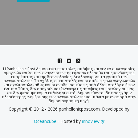
Η Panhellenic Post δημοσιεύει επιστολές, απόψεις και γενικά συνεργασίες
ομογενών και λοιπών αναγνωστών της εφόσον πληρούν τους κανόνες της
ευπρέπειας και της δεοντολογίας. Δεν λογοκρίνει τα γραπτά των
αναγνωστών της. Τα σχόλια, οι επιστολές και οι απόψεις των αναγνωστών
και σχολιαστών καθώς και οι αναδημοσιεύσεις από άλλα ιστολόγια ή τον
έντυπο Τύπο, δεν απηχούν κατ΄ ανάγκην τις απόψεις του Ιστολογίου μας
και δεν φέρουμε καμία ευθύνη γι αυτά. Δημοσιεύονται δε προς χάριν
πληρέστερης ενημέρωσης των αναγνωστών της και πάντα με αναφορά στην
δημοσιογραφική πηγή.
Copyright © 2012 - 2026 panhellenicpost.com. Developed by
Oceancube
- Hosted by
innoview.gr