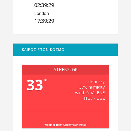
02:39:30
London
17:39:30
ΚΑΙΡΟΣ ΣΤΟΝ ΚΟΣΜΟ
ATHENS, GR
33
°
clear sky
37% humidity
wind: 4m/s ENE
H 33 • L 32
Weather from OpenWeatherMap