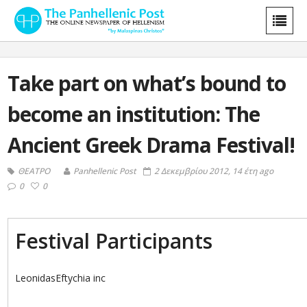
Take part on what’s bound to
become an institution: The
Ancient Greek Drama Festival!
ΘΕΑΤΡΟ
Panhellenic Post
2 Δεκεμβρίου 2012, 14 έτη ago
0
0
Festival Participants
LeonidasEftychia inc