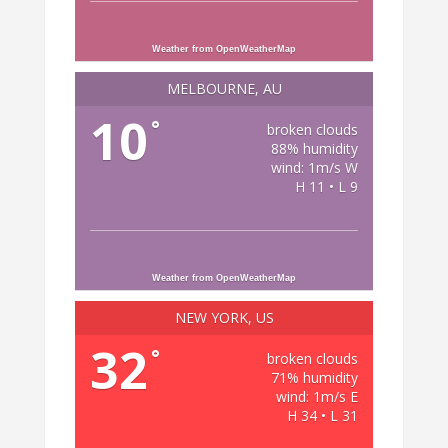
Weather from OpenWeatherMap
MELBOURNE, AU
10
°
broken clouds
88% humidity
wind: 1m/s W
H 11 • L 9
Weather from OpenWeatherMap
NEW YORK, US
32
°
broken clouds
71% humidity
wind: 1m/s E
H 34 • L 31