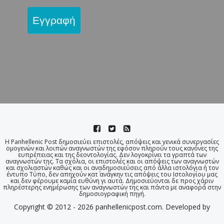
Εγγραφή
Η Panhellenic Post δημοσιεύει επιστολές, απόψεις και γενικά συνεργασίες
ομογενών και λοιπών αναγνωστών της εφόσον πληρούν τους κανόνες της
ευπρέπειας και της δεοντολογίας. Δεν λογοκρίνει τα γραπτά των
αναγνωστών της. Τα σχόλια, οι επιστολές και οι απόψεις των αναγνωστών
και σχολιαστών καθώς και οι αναδημοσιεύσεις από άλλα ιστολόγια ή τον
έντυπο Τύπο, δεν απηχούν κατ΄ ανάγκην τις απόψεις του Ιστολογίου μας
και δεν φέρουμε καμία ευθύνη γι αυτά. Δημοσιεύονται δε προς χάριν
πληρέστερης ενημέρωσης των αναγνωστών της και πάντα με αναφορά στην
δημοσιογραφική πηγή.
Copyright © 2012 - 2026 panhellenicpost.com. Developed by