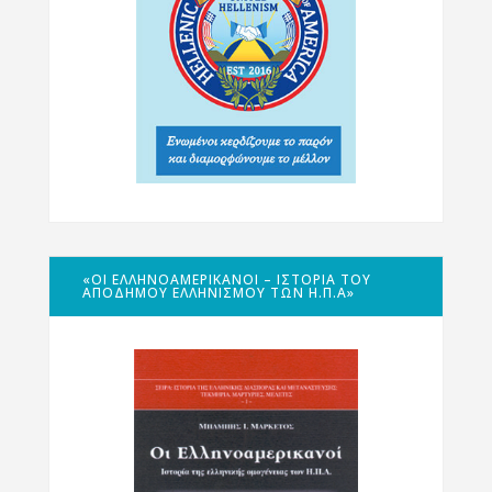
«ΟΙ ΕΛΛΗΝΟΑΜΕΡΙΚΑΝΟΊ – ΙΣΤΟΡΊΑ ΤΟΥ
ΑΠΌΔΗΜΟΥ ΕΛΛΗΝΙΣΜΟΎ ΤΩΝ Η.Π.Α»