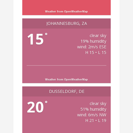
Weather from OpenWeatherMap
JOHANNESBURG, ZA
15
°
clear sky
19% humidity
wind: 2m/s ESE
H 15 • L 15
Weather from OpenWeatherMap
DÜSSELDORF, DE
20
°
clear sky
51% humidity
wind: 6m/s NW
H 21 • L 19