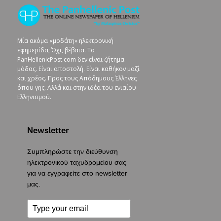
Μία ακόμα «μοδάτη» ηλεκτρονική
εφημερίδα; Όχι, βέβαια. To
PanHellenicPost.com δεν είναι ζήτημα
μόδας. Είναι αποστολή. Είναι καθήκον μαζί
και χρέος. Προς τους Απόδημους Έλληνες
όπου γης. Αλλά και στην ιδέα του ενιαίου
Ελληνισμού.
Newsletter
Συμπληρώστε την διεύθυνση
ηλεκτρονικού ταχυδρομείου σας
για να εγγραφείτε στο newsletter
μας.