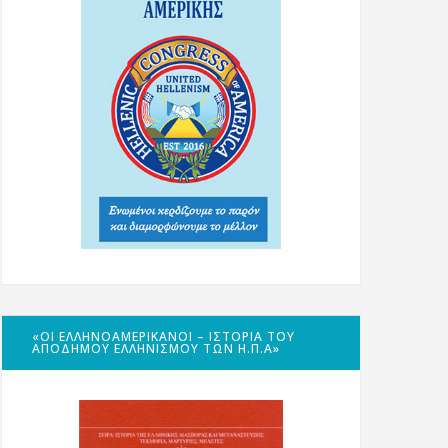
«ΟΙ ΕΛΛΗΝΟΑΜΕΡΙΚΑΝΟΊ – ΙΣΤΟΡΊΑ ΤΟΥ
ΑΠΌΔΗΜΟΥ ΕΛΛΗΝΙΣΜΟΎ ΤΩΝ Η.Π.Α»