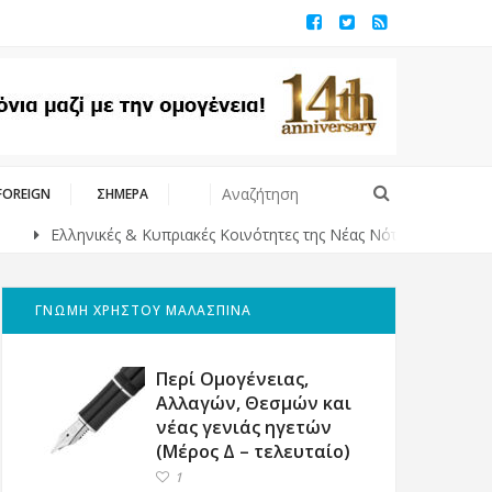
FOREIGN
ΣΗΜΕΡΑ
Ελληνικές & Κυπριακές Κοινότητες της Νέας Νότιας Ουαλίας σε εκσ
ΓΝΩΜΗ ΧΡΗΣΤΟΥ ΜΑΛΑΣΠΙΝΑ
Περί Ομογένειας,
Αλλαγών, Θεσμών και
νέας γενιάς ηγετών
(Μέρος Δ – τελευταίο)
1