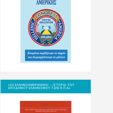
«ΟΙ ΕΛΛΗΝΟΑΜΕΡΙΚΑΝΟΊ – ΙΣΤΟΡΊΑ ΤΟΥ
ΑΠΌΔΗΜΟΥ ΕΛΛΗΝΙΣΜΟΎ ΤΩΝ Η.Π.Α»