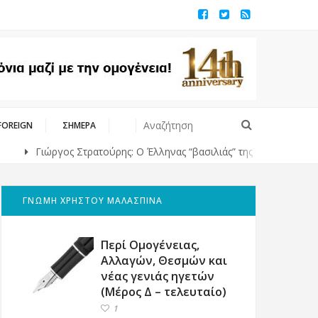
FOREIGN
ΣΗΜΕΡΑ
Γιώργος Στρατούρης: Ο Έλληνας “βασιλιάς” της υψηλής ραπτικής στ
ΓΝΩΜΗ ΧΡΗΣΤΟΥ ΜΑΛΑΣΠΙΝΑ
Περί Ομογένειας,
Αλλαγών, Θεσμών και
νέας γενιάς ηγετών
(Μέρος Δ – τελευταίο)
1