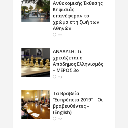
Ανθοκομικής Έκθεσης
Κηφισιάς
επανέφεραν το
χρώμα στη ζωή των
Αθηνών
11
ΑΝΑΛΥΣΗ: Τι
χρειάζεται ο
Απόδημος Ελληνισμός
– ΜΕΡΟΣ 3ο
13
Τα Βραβεία
“Ευπρέπεια 2019” – Οι
βραβευθέντες –
(English)
12