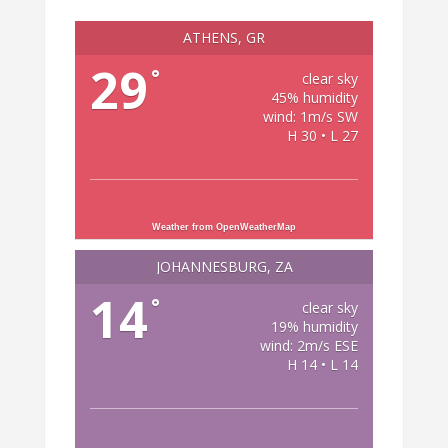
ATHENS, GR
29
°
clear sky
45% humidity
wind: 1m/s SW
H 30 • L 27
Weather from OpenWeatherMap
JOHANNESBURG, ZA
14
°
clear sky
19% humidity
wind: 2m/s ESE
H 14 • L 14