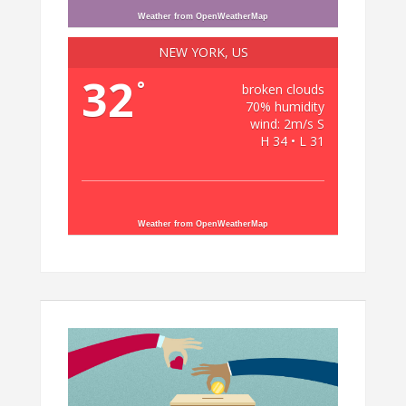
Weather from OpenWeatherMap
NEW YORK, US
32
°
broken clouds
70% humidity
wind: 2m/s S
H 34 • L 31
Weather from OpenWeatherMap