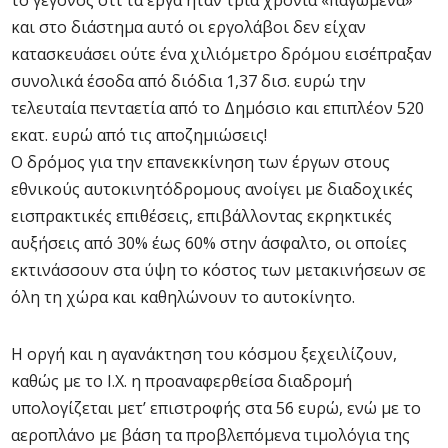
το γεγονός ότι τα έργα ήταν τρία χρόνια «παγωμένα»
και στο διάστημα αυτό οι εργολάβοι δεν είχαν
κατασκευάσει ούτε ένα χιλιόμετρο δρόμου εισέπραξαν
συνολικά έσοδα από διόδια 1,37 δισ. ευρώ την
τελευταία πενταετία από το Δημόσιο και επιπλέον 520
εκατ. ευρώ από τις αποζημιώσεις!
Ο δρόμος για την επανεκκίνηση των έργων στους
εθνικούς αυτοκινητόδρομους ανοίγει με διαδοχικές
εισπρακτικές επιθέσεις, επιβάλλοντας εκρηκτικές
αυξήσεις από 30% έως 60% στην άσφαλτο, οι οποίες
εκτινάσσουν στα ύψη το κόστος των μετακινήσεων σε
όλη τη χώρα και καθηλώνουν το αυτοκίνητο.
Η οργή και η αγανάκτηση του κόσμου ξεχειλίζουν,
καθώς με το Ι.Χ. η προαναφερθείσα διαδρομή
υπολογίζεται μετ’ επιστροφής στα 56 ευρώ, ενώ με το
αεροπλάνο με βάση τα προβλεπόμενα τιμολόγια της