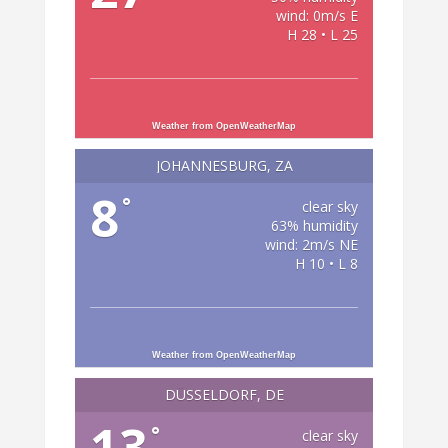
wind: 0m/s E
H 28 • L 25
Weather from OpenWeatherMap
JOHANNESBURG, ZA
8
°
clear sky
63% humidity
wind: 2m/s NE
H 10 • L 8
Weather from OpenWeatherMap
DÜSSELDORF, DE
13
°
clear sky