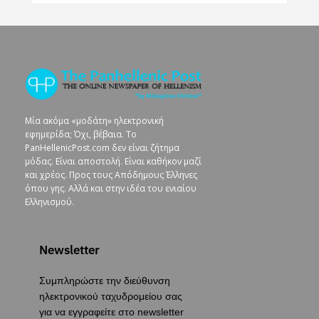
Μία ακόμα «μοδάτη» ηλεκτρονική
εφημερίδα; Όχι, βέβαια. To
PanHellenicPost.com δεν είναι ζήτημα
μόδας. Είναι αποστολή. Είναι καθήκον μαζί
και χρέος. Προς τους Απόδημους Έλληνες
όπου γης. Αλλά και στην ιδέα του ενιαίου
Ελληνισμού.
Newsletter
Συμπληρώστε την διεύθυνση
ηλεκτρονικού ταχυδρομείου σας
για να εγγραφείτε στο newsletter