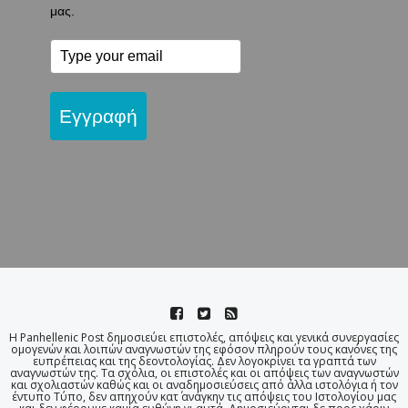
μας.
Εγγραφή
Η Panhellenic Post δημοσιεύει επιστολές, απόψεις και γενικά συνεργασίες
ομογενών και λοιπών αναγνωστών της εφόσον πληρούν τους κανόνες της
ευπρέπειας και της δεοντολογίας. Δεν λογοκρίνει τα γραπτά των
αναγνωστών της. Τα σχόλια, οι επιστολές και οι απόψεις των αναγνωστών
και σχολιαστών καθώς και οι αναδημοσιεύσεις από άλλα ιστολόγια ή τον
έντυπο Τύπο, δεν απηχούν κατ΄ ανάγκην τις απόψεις του Ιστολογίου μας