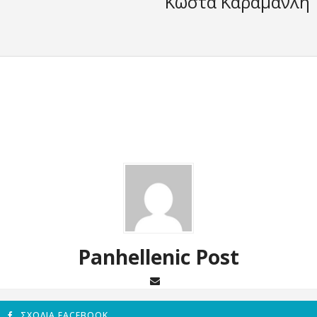
Κώστα Καραμανλή
Panhellenic Post
ΣΧΌΛΙΑ FACEBOOK