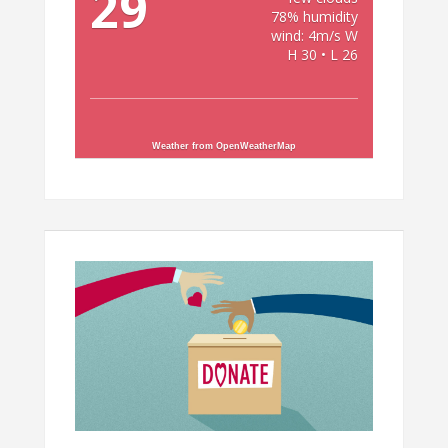
29
78% humidity
wind: 4m/s W
H 30 • L 26
Weather from OpenWeatherMap