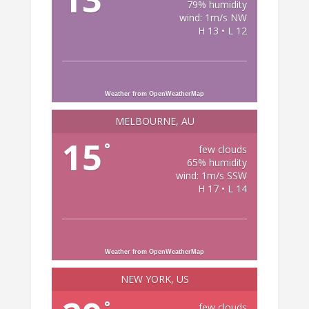
79% humidity
wind: 1m/s NW
H 13 • L 12
Weather from OpenWeatherMap
MELBOURNE, AU
15
°
few clouds
65% humidity
wind: 1m/s SSW
H 17 • L 14
Weather from OpenWeatherMap
NEW YORK, US
°
few clouds