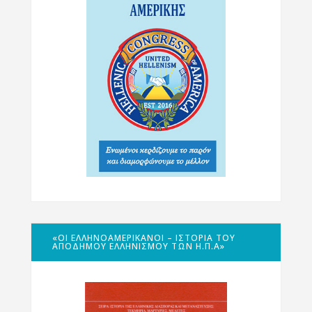
«ΟΙ ΕΛΛΗΝΟΑΜΕΡΙΚΑΝΟΊ – ΙΣΤΟΡΊΑ ΤΟΥ
ΑΠΌΔΗΜΟΥ ΕΛΛΗΝΙΣΜΟΎ ΤΩΝ Η.Π.Α»