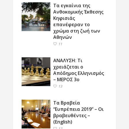
Τα εγκαίνια της
Ανθοκομικής Έκθεσης
Κηφισιάς
επανέφεραν το
χρώμα στη ζωή των
Αθηνών
11
ΑΝΑΛΥΣΗ: Τι
χρειάζεται ο
Απόδημος Ελληνισμός
– ΜΕΡΟΣ 3ο
13
Τα Βραβεία
“Ευπρέπεια 2019” – Οι
βραβευθέντες –
(English)
12