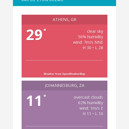
ATHENS, GR
29
°
clear sky
56% humidity
wind: 7m/s NNE
H 30 • L 28
Weather from OpenWeatherMap
JOHANNESBURG, ZA
11
°
overcast clouds
62% humidity
wind: 1m/s E
H 11 • L 10