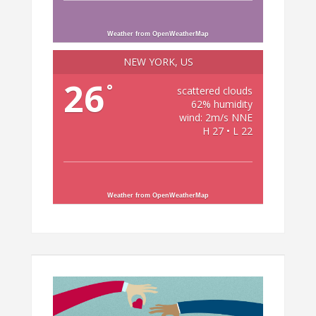
Weather from OpenWeatherMap
NEW YORK, US
26
°
scattered clouds
62% humidity
wind: 2m/s NNE
H 27 • L 22
Weather from OpenWeatherMap