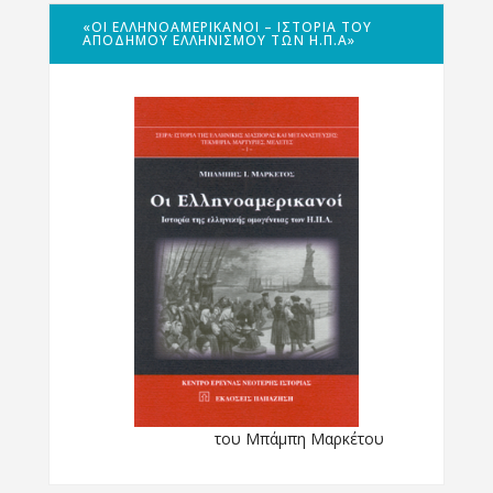
«ΟΙ ΕΛΛΗΝΟΑΜΕΡΙΚΑΝΟΊ – ΙΣΤΟΡΊΑ ΤΟΥ
ΑΠΌΔΗΜΟΥ ΕΛΛΗΝΙΣΜΟΎ ΤΩΝ Η.Π.Α»
του Μπάμπη Μαρκέτου