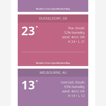
Weather from OpenWeatherMap
DÜSSELDORF, DE
23
°
few clouds
52% humidity
wind: 4m/s SW
H 24 • L 21
Weather from OpenWeatherMap
MELBOURNE, AU
13
°
overcast clouds
93% humidity
wind: 4m/s SW
H 14 • L 12