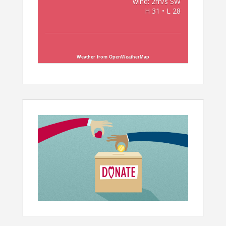
wind: 2m/s SW
H 31 • L 28
Weather from OpenWeatherMap