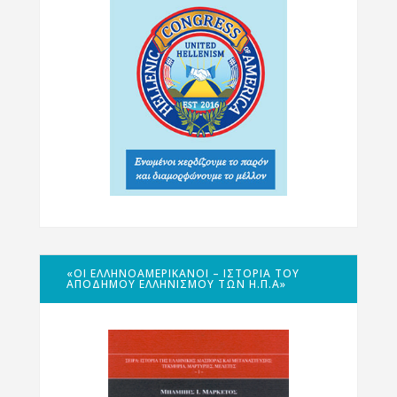
«ΟΙ ΕΛΛΗΝΟΑΜΕΡΙΚΑΝΟΊ – ΙΣΤΟΡΊΑ ΤΟΥ
ΑΠΌΔΗΜΟΥ ΕΛΛΗΝΙΣΜΟΎ ΤΩΝ Η.Π.Α»