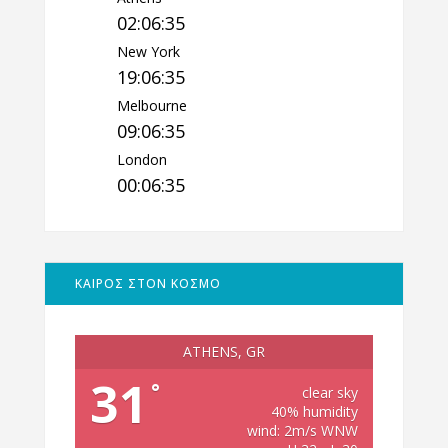
02:06:36
New York
19:06:36
Melbourne
09:06:36
London
00:06:36
ΚΑΙΡΟΣ ΣΤΟΝ ΚΟΣΜΟ
ATHENS, GR
31
°
clear sky
40% humidity
wind: 2m/s WNW