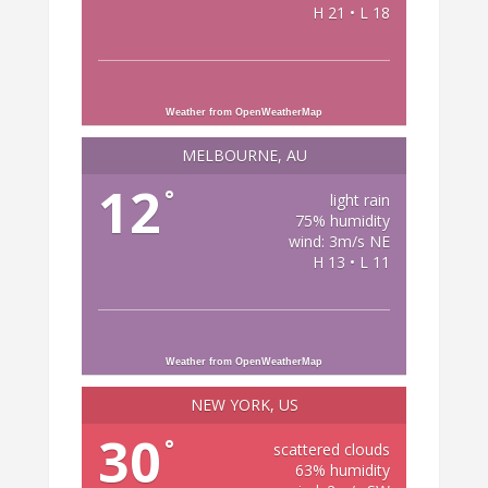
H 21 • L 18
Weather from OpenWeatherMap
MELBOURNE, AU
12
°
light rain
75% humidity
wind: 3m/s NE
H 13 • L 11
Weather from OpenWeatherMap
NEW YORK, US
30
°
scattered clouds
63% humidity