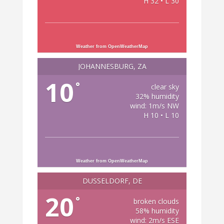
H 32 • L 30
Weather from OpenWeatherMap
JOHANNESBURG, ZA
10
°
clear sky
32% humidity
wind: 1m/s NW
H 10 • L 10
Weather from OpenWeatherMap
DÜSSELDORF, DE
20
°
broken clouds
58% humidity
wind: 2m/s ESE