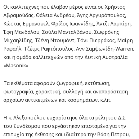
Οι καλλιτέχνες που έλαβαν μέρος είναι οι: Χρήστος
Αβραμούδας, Θάλεια Ανδρέου, Άγης Αργυρόπουλος,
Κώστας Εμμανουέλ, Φρίξος Ιωαννίδης, Άντζι Λαμπίρη,
Έφη Μανδάλου, Σούλα Μανταλβάνου, Σωφρόνης
Μιχαηλίδης, Τζένη Ντουμόντ, Τόνι Πιερράκος, Μαίρη
Ραφαήλ, Τζέιμς Ραφτόπουλος, Ανν Σαμψωνίδη-Warren,
και η ομάδα καλλιτεχνών από την Δυτική Αυστραλία
«Masonik».
Τα εκθέματα αφορούν ζωγραφική, εκτύπωση,
φωτογραφία, χαρακτική, συλλογή και αναπαράσταση
αρχαίων αντικειμένων και κοσμημάτων, κ.λπ.
Η κ. Αλεξοπούλου ευχαρίστησε όλα τα μέλη του Δ.Σ.
του Συνδέσμου που εργάστηκαν επισταμένα για την
επιτυχία της έκθεσης και ιδιαίτερα την Βάση Πέτρου,