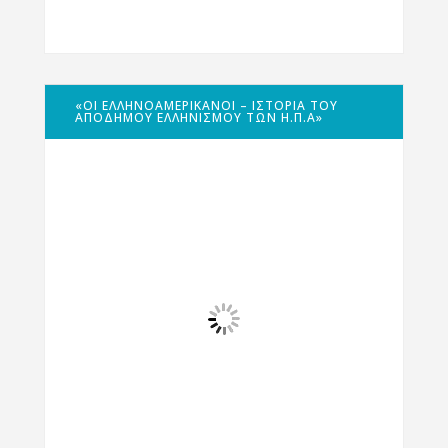
«ΟΙ ΕΛΛΗΝΟΑΜΕΡΙΚΑΝΟΊ – ΙΣΤΟΡΊΑ ΤΟΥ
ΑΠΌΔΗΜΟΥ ΕΛΛΗΝΙΣΜΟΎ ΤΩΝ Η.Π.Α»