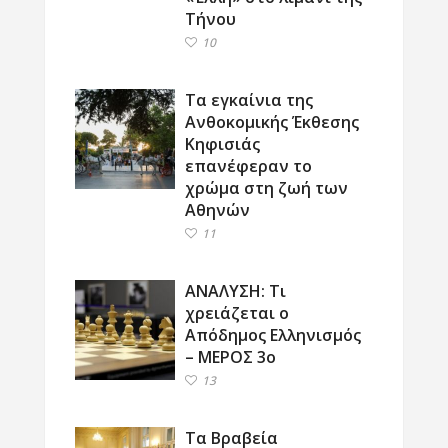
Τήνου
10
Τα εγκαίνια της
Ανθοκομικής Έκθεσης
Κηφισιάς
επανέφεραν το
χρώμα στη ζωή των
Αθηνών
11
ΑΝΑΛΥΣΗ: Τι
χρειάζεται ο
Απόδημος Ελληνισμός
– ΜΕΡΟΣ 3ο
13
Τα Βραβεία