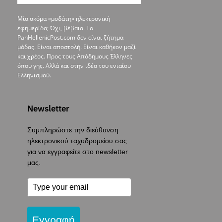
Μία ακόμα «μοδάτη» ηλεκτρονική
εφημερίδα; Όχι, βέβαια. To
PanHellenicPost.com δεν είναι ζήτημα
μόδας. Είναι αποστολή. Είναι καθήκον μαζί
και χρέος. Προς τους Απόδημους Έλληνες
όπου γης. Αλλά και στην ιδέα του ενιαίου
Ελληνισμού.
Newsletter
Συμπληρώστε την διεύθυνση
ηλεκτρονικού ταχυδρομείου σας
για να εγγραφείτε στο newsletter
μας.
Εγγραφή