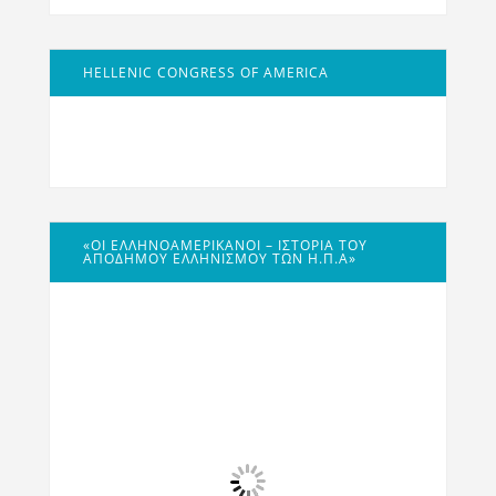
HELLENIC CONGRESS OF AMERICA
«ΟΙ ΕΛΛΗΝΟΑΜΕΡΙΚΑΝΟΊ – ΙΣΤΟΡΊΑ ΤΟΥ
ΑΠΌΔΗΜΟΥ ΕΛΛΗΝΙΣΜΟΎ ΤΩΝ Η.Π.Α»