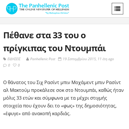
Πέθανε στα 33 του ο
πρίγκιπας του Ντουμπάι
ΕΙΔΗΣΕΙΣ
Panhellenic Post
19 Σεπτεμβρίου 2015, 11 έτη ago
0
0
Ο θάνατος του Σιχ Ρασίντ μπιν Μοχάμεντ μπιν Ρασίντ
αλ Μακτούμ προκάλεσε σοκ στο Ντουμπάι, καθώς ήταν
μόλις 33 ετών και σύμφωνα με τα μέχρι στιγμής
στοιχεία που έχουν δει το «φως» της δημοσιότητας,
«έφυγε» από ανακοπή καρδιάς.