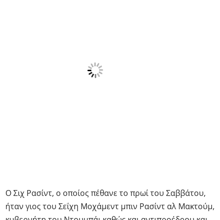
Ο Σιχ Ρασίντ, ο οποίος πέθανε το πρωί του Σαββάτου,
ήταν γιος του Σεΐχη Μοχάμεντ μπιν Ρασίντ αλ Μακτούμ,
κυβερνήτη του Ντουμπάι καθώς και αντιπροέδρου και