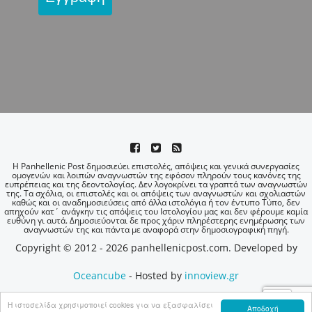
Η Panhellenic Post δημοσιεύει επιστολές, απόψεις και γενικά συνεργασίες
ομογενών και λοιπών αναγνωστών της εφόσον πληρούν τους κανόνες της
ευπρέπειας και της δεοντολογίας. Δεν λογοκρίνει τα γραπτά των αναγνωστών
της. Τα σχόλια, οι επιστολές και οι απόψεις των αναγνωστών και σχολιαστών
καθώς και οι αναδημοσιεύσεις από άλλα ιστολόγια ή τον έντυπο Τύπο, δεν
απηχούν κατ΄ ανάγκην τις απόψεις του Ιστολογίου μας και δεν φέρουμε καμία
ευθύνη γι αυτά. Δημοσιεύονται δε προς χάριν πληρέστερης ενημέρωσης των
αναγνωστών της και πάντα με αναφορά στην δημοσιογραφική πηγή.
Copyright © 2012 - 2026 panhellenicpost.com. Developed by
Oceancube
- Hosted by
innoview.gr
Η ιστοσελίδα χρησιμοποιεί cookies για να εξασφαλίσει
Αποδοχή