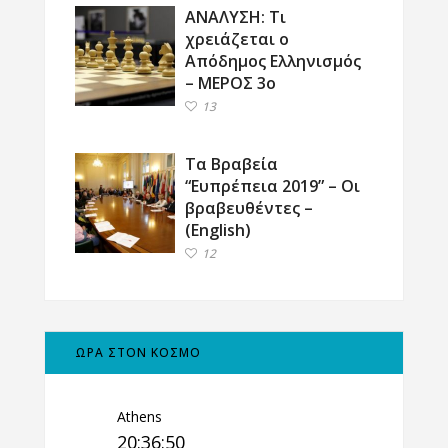
ΑΝΑΛΥΣΗ: Τι
χρειάζεται ο
Απόδημος Ελληνισμός
– ΜΕΡΟΣ 3ο
13
Τα Βραβεία
“Ευπρέπεια 2019” – Οι
βραβευθέντες –
(English)
12
ΩΡΑ ΣΤΟΝ ΚΟΣΜΟ
Athens
20:36:51