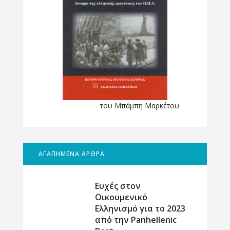
του Μπάμπη Μαρκέτου
ΑΓΑΠΗΜΕΝΑ ΑΡΘΡΑ
Ευχές στον
Οικουμενικό
Ελληνισμό για το 2023
από την Panhellenic