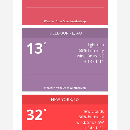
Weather from OpenWeatherMap
MELBOURNE, AU
13
°
light rain
68% humidity
wind: 3m/s NE
H 13 • L 11
Weather from OpenWeatherMap
NEW YORK, US
32
°
few clouds
60% humidity
wind: 3m/s SW
H 34 • L 31