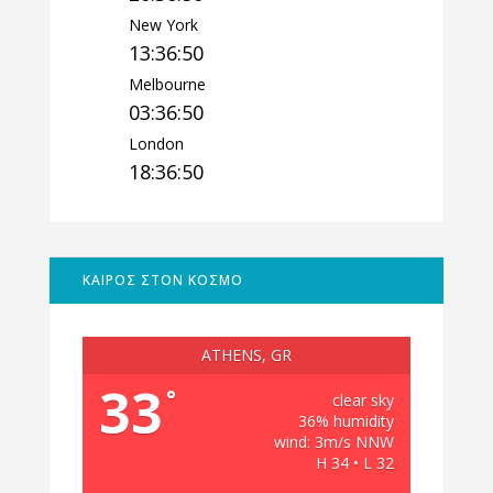
New York
13:36:51
Melbourne
03:36:51
London
18:36:51
ΚΑΙΡΟΣ ΣΤΟΝ ΚΟΣΜΟ
ATHENS, GR
33
°
clear sky
36% humidity
wind: 3m/s NNW
H 34 • L 32