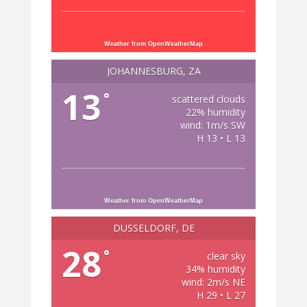
Weather from OpenWeatherMap
JOHANNESBURG, ZA
13
°
scattered clouds
22% humidity
wind: 1m/s SW
H 13 • L 13
Weather from OpenWeatherMap
DÜSSELDORF, DE
28
°
clear sky
34% humidity
wind: 2m/s NE
H 29 • L 27