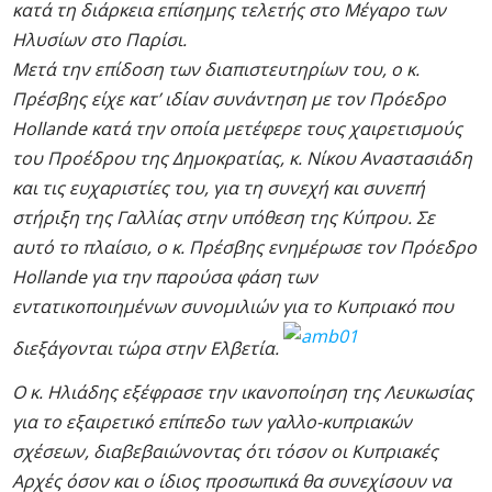
κατά τη διάρκεια επίσημης τελετής στο Μέγαρο των
Ηλυσίων στο Παρίσι.
Μετά την επίδοση των διαπιστευτηρίων του, ο κ.
Πρέσβης είχε κατ’ ιδίαν συνάντηση με τον Πρόεδρο
Hollande κατά την οποία μετέφερε τους χαιρετισμούς
του Προέδρου της Δημοκρατίας, κ. Νίκου Αναστασιάδη
και τις ευχαριστίες του, για τη συνεχή και συνεπή
στήριξη της Γαλλίας στην υπόθεση της Κύπρου. Σε
αυτό το πλαίσιο, ο κ. Πρέσβης ενημέρωσε τον Πρόεδρο
Hollande για την παρούσα φάση των
εντατικοποιημένων συνομιλιών για το Κυπριακό που
διεξάγονται τώρα στην Ελβετία.
Ο κ. Ηλιάδης εξέφρασε την ικανοποίηση της Λευκωσίας
για το εξαιρετικό επίπεδο των γαλλο-κυπριακών
σχέσεων, διαβεβαιώνοντας ότι τόσον οι Κυπριακές
Αρχές όσον και ο ίδιος προσωπικά θα συνεχίσουν να