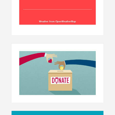
Weather from OpenWeatherMap