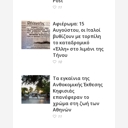
Post
11
Αφιέρωμα: 15
Αυγούστου, οι Ιταλοί
βυθίζουν με τορπίλη
το καταδρομικό
«Έλλη» στο λιμάνι της
Τήνου
10
Τα εγκαίνια της
Ανθοκομικής Έκθεσης
Κηφισιάς
επανέφεραν το
χρώμα στη ζωή των
Αθηνών
11