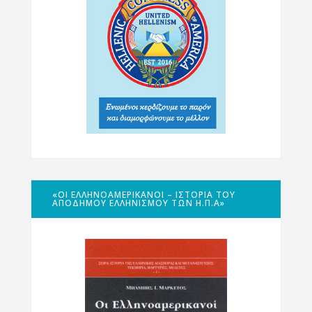
«ΟΙ ΕΛΛΗΝΟΑΜΕΡΙΚΑΝΟΊ – ΙΣΤΟΡΊΑ ΤΟΥ
ΑΠΌΔΗΜΟΥ ΕΛΛΗΝΙΣΜΟΎ ΤΩΝ Η.Π.Α»