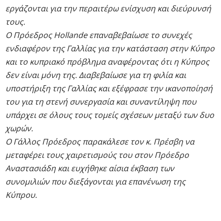
εργάζονται για την περαιτέρω ενίσχυση και διεύρυνσή
τους.
Ο Πρόεδρος Hollande επαναβεβαίωσε το συνεχές
ενδιαφέρον της Γαλλίας για την κατάσταση στην Κύπρο
και το κυπριακό πρόβλημα αναφέροντας ότι η Κύπρος
δεν είναι μόνη της. Διαβεβαίωσε για τη φιλία και
υποστήριξη της Γαλλίας και εξέφρασε την ικανοποίησή
του για τη στενή συνεργασία και συναντίληψη που
υπάρχει σε όλους τους τομείς σχέσεων μεταξύ των δυο
χωρών.
Ο Γάλλος Πρόεδρος παρακάλεσε τον κ. Πρέσβη να
μεταφέρει τους χαιρετισμούς του στον Πρόεδρο
Αναστασιάδη και ευχήθηκε αίσια έκβαση των
συνομιλιών που διεξάγονται για επανένωση της
Κύπρου.