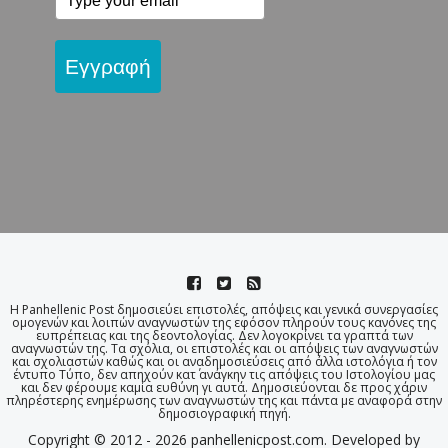
Εγγραφή
Η Panhellenic Post δημοσιεύει επιστολές, απόψεις και γενικά συνεργασίες
ομογενών και λοιπών αναγνωστών της εφόσον πληρούν τους κανόνες της
ευπρέπειας και της δεοντολογίας. Δεν λογοκρίνει τα γραπτά των
αναγνωστών της. Τα σχόλια, οι επιστολές και οι απόψεις των αναγνωστών
και σχολιαστών καθώς και οι αναδημοσιεύσεις από άλλα ιστολόγια ή τον
έντυπο Τύπο, δεν απηχούν κατ΄ ανάγκην τις απόψεις του Ιστολογίου μας
και δεν φέρουμε καμία ευθύνη γι αυτά. Δημοσιεύονται δε προς χάριν
πληρέστερης ενημέρωσης των αναγνωστών της και πάντα με αναφορά στην
δημοσιογραφική πηγή.
Copyright © 2012 - 2026 panhellenicpost.com. Developed by