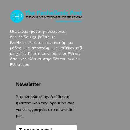
Μία ακόμα «μοδάτη» ηλεκτρονική
εφημερίδα; Όχι, βέβαια. To
PanHellenicPost.com δεν είναι ζήτημα
μόδας. Είναι αποστολή. Είναι καθήκον μαζί
και χρέος. Προς τους Απόδημους Έλληνες
όπου γης. Αλλά και στην ιδέα του ενιαίου
Ελληνισμού.
Newsletter
Συμπληρώστε την διεύθυνση
ηλεκτρονικού ταχυδρομείου σας
για να εγγραφείτε στο newsletter
μας.