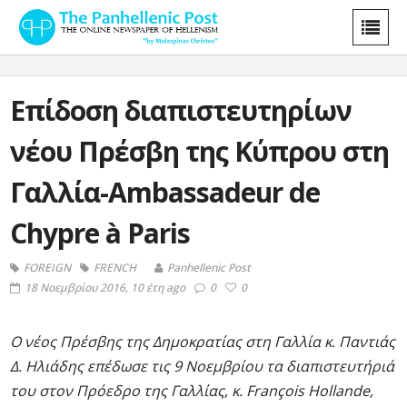
Επίδοση διαπιστευτηρίων
νέου Πρέσβη της Κύπρου στη
Γαλλία-Ambassadeur de
Chypre à Paris
FOREIGN
FRENCH
Panhellenic Post
18 Νοεμβρίου 2016, 10 έτη ago
0
0
O νέος Πρέσβης της Δημοκρατίας στη Γαλλία κ. Παντιάς
Δ. Ηλιάδης επέδωσε τις 9 Νοεμβρίου τα διαπιστευτήριά
του στον Πρόεδρο της Γαλλίας, κ. François Hollande,