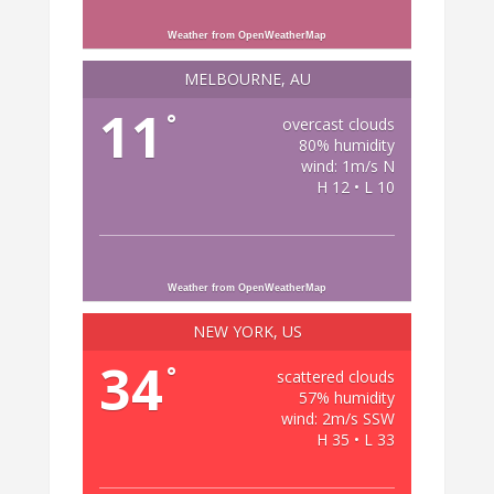
Weather from OpenWeatherMap
MELBOURNE, AU
11
°
overcast clouds
80% humidity
wind: 1m/s N
H 12 • L 10
Weather from OpenWeatherMap
NEW YORK, US
34
°
scattered clouds
57% humidity
wind: 2m/s SSW
H 35 • L 33