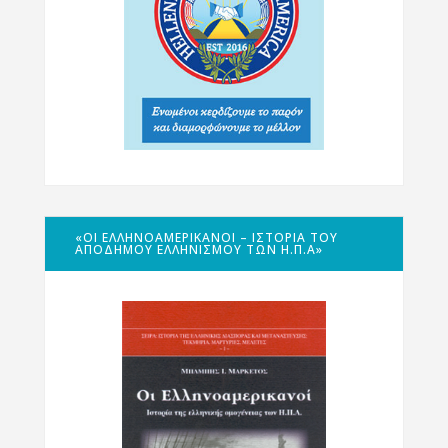
«ΟΙ ΕΛΛΗΝΟΑΜΕΡΙΚΑΝΟΊ – ΙΣΤΟΡΊΑ ΤΟΥ
ΑΠΌΔΗΜΟΥ ΕΛΛΗΝΙΣΜΟΎ ΤΩΝ Η.Π.Α»