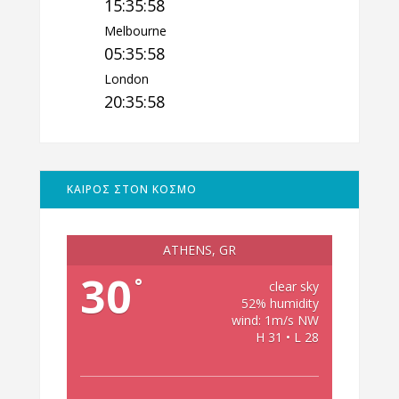
15:35:59
Melbourne
05:35:59
London
20:35:59
ΚΑΙΡΟΣ ΣΤΟΝ ΚΟΣΜΟ
ATHENS, GR
30
°
clear sky
52% humidity
wind: 1m/s NW
H 31 • L 28