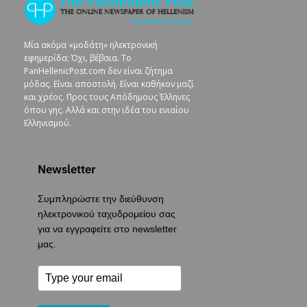
Μία ακόμα «μοδάτη» ηλεκτρονική
εφημερίδα; Όχι, βέβαια. To
PanHellenicPost.com δεν είναι ζήτημα
μόδας. Είναι αποστολή. Είναι καθήκον μαζί
και χρέος. Προς τους Απόδημους Έλληνες
όπου γης. Αλλά και στην ιδέα του ενιαίου
Ελληνισμού.
Newsletter
Συμπληρώστε την διεύθυνση
ηλεκτρονικού ταχυδρομείου σας
για να εγγραφείτε στο newsletter
μας.