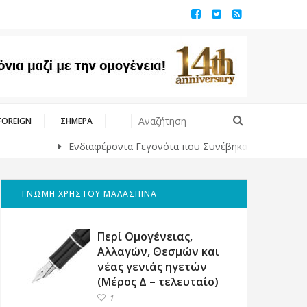
FOREIGN
ΣΗΜΕΡΑ
Ενδιαφέροντα Γεγονότα που Συνέβηκαν Κάποτε στο Παρελθ
ΓΝΩΜΗ ΧΡΗΣΤΟΥ ΜΑΛΑΣΠΙΝΑ
Περί Ομογένειας,
Αλλαγών, Θεσμών και
νέας γενιάς ηγετών
(Μέρος Δ – τελευταίο)
1