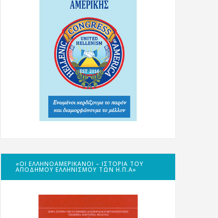
«ΟΙ ΕΛΛΗΝΟΑΜΕΡΙΚΑΝΟΊ – ΙΣΤΟΡΊΑ ΤΟΥ
ΑΠΌΔΗΜΟΥ ΕΛΛΗΝΙΣΜΟΎ ΤΩΝ Η.Π.Α»