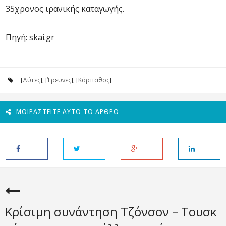
35χρονος ιρανικής καταγωγής.
Πηγή: skai.gr
[
Δύτες
], [
Έρευνες
], [
Κάρπαθος
]
ΜΟΙΡΑΣΤΕΊΤΕ ΑΥΤΌ ΤΟ ΆΡΘΡΟ
Κρίσιμη συνάντηση Τζόνσον – Τουσκ