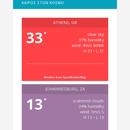
ΚΑΙΡΟΣ ΣΤΟΝ ΚΟΣΜΟ
ATHENS, GR
33
°
clear sky
37% humidity
wind: 4m/s WNW
H 33 • L 31
Weather from OpenWeatherMap
JOHANNESBURG, ZA
13
°
scattered clouds
24% humidity
wind: 1m/s S
H 13 • L 13