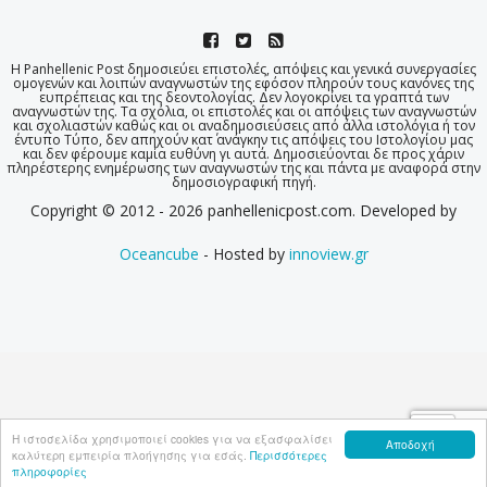
Η Panhellenic Post δημοσιεύει επιστολές, απόψεις και γενικά συνεργασίες
ομογενών και λοιπών αναγνωστών της εφόσον πληρούν τους κανόνες της
ευπρέπειας και της δεοντολογίας. Δεν λογοκρίνει τα γραπτά των
αναγνωστών της. Τα σχόλια, οι επιστολές και οι απόψεις των αναγνωστών
και σχολιαστών καθώς και οι αναδημοσιεύσεις από άλλα ιστολόγια ή τον
έντυπο Τύπο, δεν απηχούν κατ΄ ανάγκην τις απόψεις του Ιστολογίου μας
και δεν φέρουμε καμία ευθύνη γι αυτά. Δημοσιεύονται δε προς χάριν
πληρέστερης ενημέρωσης των αναγνωστών της και πάντα με αναφορά στην
δημοσιογραφική πηγή.
Copyright © 2012 - 2026 panhellenicpost.com. Developed by
Oceancube
- Hosted by
innoview.gr
Η ιστοσελίδα χρησιμοποιεί cookies για να εξασφαλίσει
Αποδοχή
καλύτερη εμπειρία πλοήγησης για εσάς.
Περισσότερες
πληροφορίες