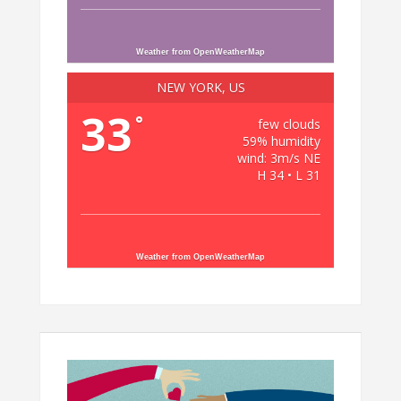
Weather from OpenWeatherMap
NEW YORK, US
33
°
few clouds
59% humidity
wind: 3m/s NE
H 34 • L 31
Weather from OpenWeatherMap