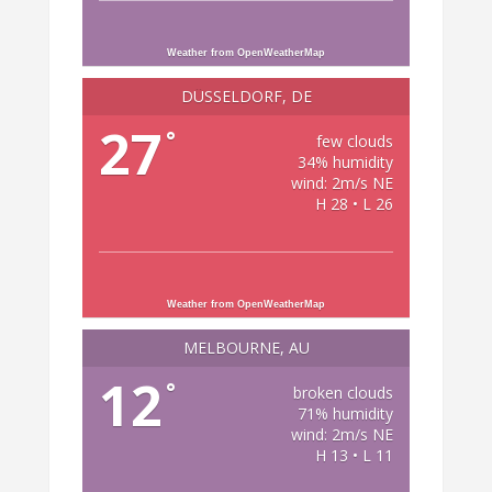
Weather from OpenWeatherMap
DÜSSELDORF, DE
27
°
few clouds
34% humidity
wind: 2m/s NE
H 28 • L 26
Weather from OpenWeatherMap
MELBOURNE, AU
12
°
broken clouds
71% humidity
wind: 2m/s NE
H 13 • L 11