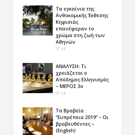
Τα εγκαίνια της
Ανθοκομικής Έκθεσης
Κηφισιάς
επανέφεραν το
χρώμα στη ζωή των
Αθηνών
11
ΑΝΑΛΥΣΗ: Τι
χρειάζεται ο
Απόδημος Ελληνισμός
– ΜΕΡΟΣ 3ο
13
Τα Βραβεία
“Ευπρέπεια 2019” – Οι
βραβευθέντες –
(English)