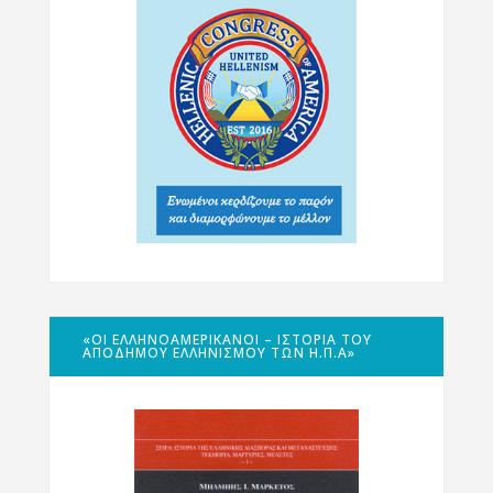
«ΟΙ ΕΛΛΗΝΟΑΜΕΡΙΚΑΝΟΊ – ΙΣΤΟΡΊΑ ΤΟΥ
ΑΠΌΔΗΜΟΥ ΕΛΛΗΝΙΣΜΟΎ ΤΩΝ Η.Π.Α»