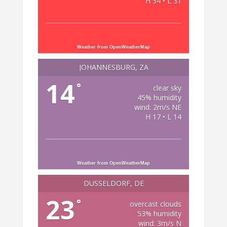
H 34 • L 31
Weather from OpenWeatherMap
JOHANNESBURG, ZA
14
°
clear sky
45% humidity
wind: 2m/s NE
H 17 • L 14
Weather from OpenWeatherMap
DÜSSELDORF, DE
23
°
overcast clouds
53% humidity
wind: 3m/s N