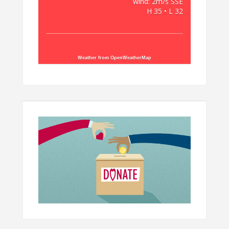
wind: 2m/s SSE
H 35 • L 32
Weather from OpenWeatherMap