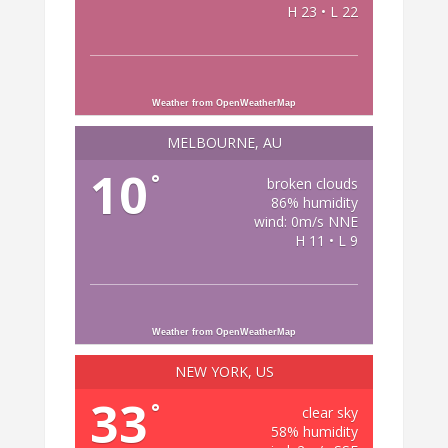
H 23 • L 22
Weather from OpenWeatherMap
MELBOURNE, AU
10
°
broken clouds
86% humidity
wind: 0m/s NNE
H 11 • L 9
Weather from OpenWeatherMap
NEW YORK, US
33
°
clear sky
58% humidity