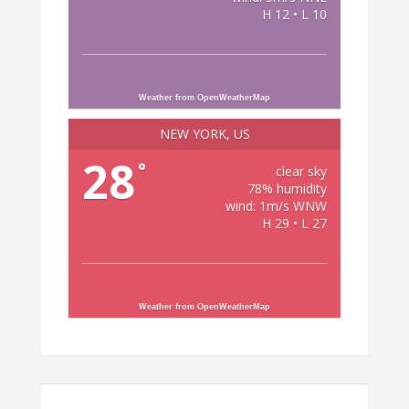
H 12 • L 10
Weather from OpenWeatherMap
NEW YORK, US
28
°
clear sky
78% humidity
wind: 1m/s WNW
H 29 • L 27
Weather from OpenWeatherMap