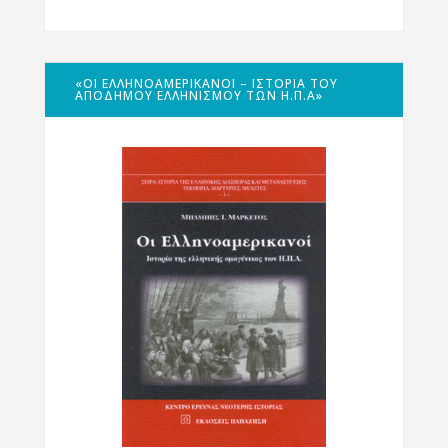
«ΟΙ ΕΛΛΗΝΟΑΜΕΡΙΚΑΝΟΊ – ΙΣΤΟΡΊΑ ΤΟΥ
ΑΠΌΔΗΜΟΥ ΕΛΛΗΝΙΣΜΟΎ ΤΩΝ Η.Π.Α»