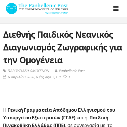
Διεθνής Παιδικός Νεανικός
Διαγωνισμός Ζωγραφικής για
την Ομογένεια
ΠΑΡΟΥΣΙΑΣΗ ΟΜΟΓΕΝΩΝ
Panhellenic Post
6 Απριλίου 2020, 6 έτη ago
0
1
Η
Γενική Γραμματεία Απόδημου Ελληνισμού του
Υπουργείου Εξωτερικών (ΓΓΑΕ)
και η
Παιδική
Πινακοθήκη Ελλάδας (ΠΠΕ)
, σε συνεργασία με το