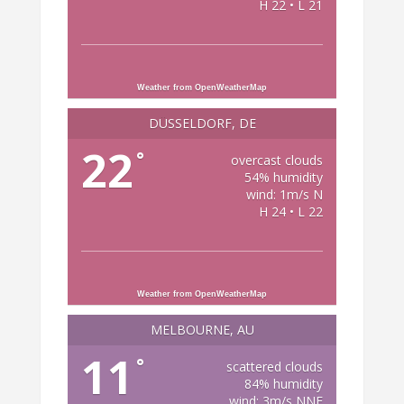
H 22 • L 21
Weather from OpenWeatherMap
DÜSSELDORF, DE
22
°
overcast clouds
54% humidity
wind: 1m/s N
H 24 • L 22
Weather from OpenWeatherMap
MELBOURNE, AU
11
°
scattered clouds
84% humidity
wind: 3m/s NNE