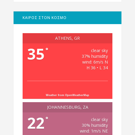
ΚΑΙΡΟΣ ΣΤΟΝ ΚΟΣΜΟ
ATHENS, GR
35
°
clear sky
37% humidity
wind: 6m/s N
H 36 • L 34
Weather from OpenWeatherMap
JOHANNESBURG, ZA
22
°
clear sky
30% humidity
wind: 1m/s NE