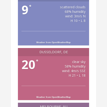
9
°
scattered clouds
68% humidity
wind: 3m/s N
H 10 • L 8
Weather from OpenWeatherMap
DÜSSELDORF, DE
20
°
clear sky
58% humidity
wind: 4m/s SSE
H 21 • L 18
Weather from OpenWeatherMap
MELBOURNE, AU