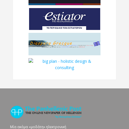
Μία ακόμα «μοδάτη» ηλεκτρονική