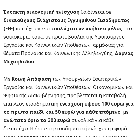
Έκτακτη οικονομική ενίσχυση
θα δίνεται σε
δικαιούχους Ελάχιστους Εγγυημένου Εισοδήματος
(ΕΕΕ)
που έχουν ένα
τουλάχιστον ανήλικο μέλος
στο
νοικοκυριό τους, με πρωτοβουλία της Υφυπουργού
Εργασίας και Κοινωνικών Υποθέσεων, αρμόδιας για
θέματα Πρόνοιας και Κοινωνικής Αλληλεγγύης,
Δόμνας
Μιχαηλίδου
.
Με
Κοινή Απόφαση
των Υπουργείων Εσωτερικών,
Εργασίας και Κοινωνικών Υποθέσεων, Οικονομικών και
Ψηφιακής Διακυβέρνησης, προβλέπεται η καταβολή
επιπλέον εισοδηματική
ενίσχυση ύψους 100 ευρώ για
το πρώτο παιδί και 50 ευρώ για κάθε επόμενο
, με
ανώτατο όριο τα 300 ευρώ
συνολικά για κάθε
δικαιούχο. Η έκτακτη εισοδηματική ενίσχυση αφορά
τόσο
μονογονεϊκές οικογένειες
όσο και νοικοκυριά