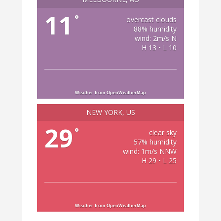
11
°
overcast clouds
88% humidity
wind: 2m/s N
H 13 • L 10
Weather from OpenWeatherMap
NEW YORK, US
29
°
clear sky
57% humidity
wind: 1m/s NNW
H 29 • L 25
Weather from OpenWeatherMap