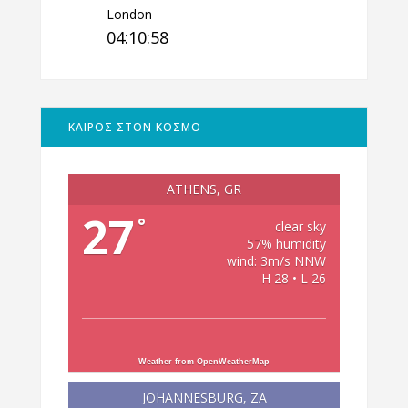
London
04:10:59
ΚΑΙΡΟΣ ΣΤΟΝ ΚΟΣΜΟ
ATHENS, GR
27
°
clear sky
57% humidity
wind: 3m/s NNW
H 28 • L 26
Weather from OpenWeatherMap
JOHANNESBURG, ZA