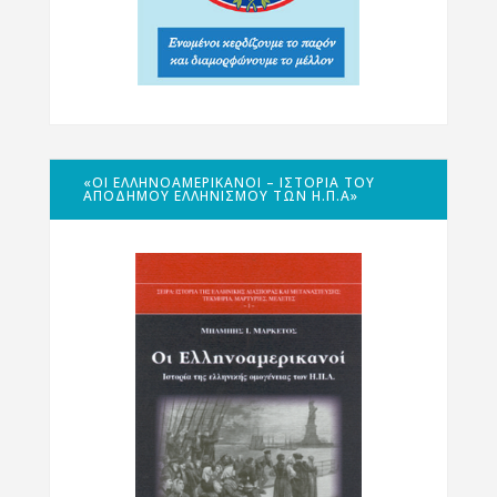
«ΟΙ ΕΛΛΗΝΟΑΜΕΡΙΚΑΝΟΊ – ΙΣΤΟΡΊΑ ΤΟΥ
ΑΠΌΔΗΜΟΥ ΕΛΛΗΝΙΣΜΟΎ ΤΩΝ Η.Π.Α»