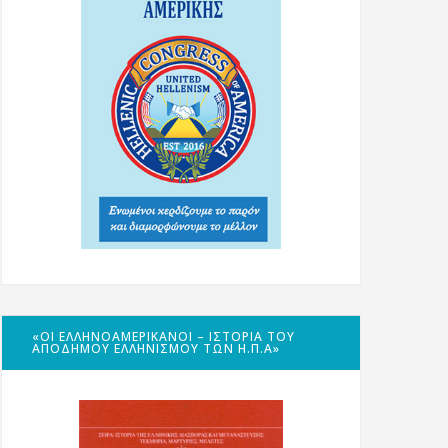
«ΟΙ ΕΛΛΗΝΟΑΜΕΡΙΚΑΝΟΊ – ΙΣΤΟΡΊΑ ΤΟΥ
ΑΠΌΔΗΜΟΥ ΕΛΛΗΝΙΣΜΟΎ ΤΩΝ Η.Π.Α»