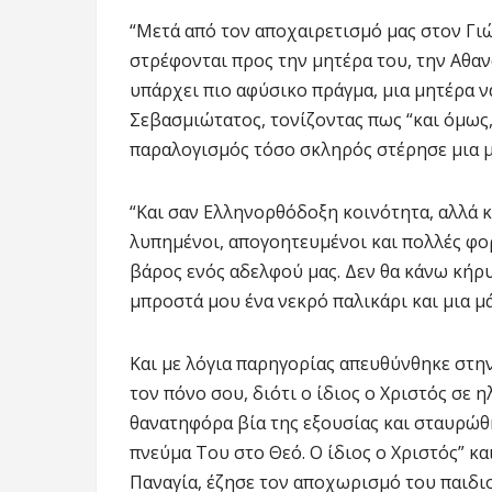
“Μετά από τον αποχαιρετισμό μας στον Γιώρ
στρέφονται προς την μητέρα του, την Αθαν
υπάρχει πιο αφύσικο πράγμα, μια μητέρα να
Σεβασμιώτατος, τονίζοντας πως “και όμως, 
παραλογισμός τόσο σκληρός στέρησε μια μ
“Και σαν Ελληνορθόδοξη κοινότητα, αλλά κ
λυπημένοι, απογοητευμένοι και πολλές φορ
βάρος ενός αδελφού μας. Δεν θα κάνω κήρ
μπροστά μου ένα νεκρό παλικάρι και μια μάν
Και με λόγια παρηγορίας απευθύνθηκε στην
τον πόνο σου, διότι ο ίδιος ο Χριστός σε 
θανατηφόρα βία της εξουσίας και σταυρώθ
πνεύμα Του στο Θεό. Ο ίδιος ο Χριστός” κ
Παναγία, έζησε τον αποχωρισμό του παιδιού