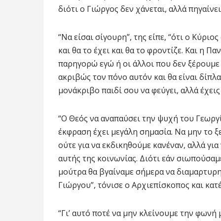
διότι ο Γιώργος δεν χάνεται, αλλά πηγαίνε
“Να είσαι σίγουρη”, της είπε, “ότι ο Κύρι
και θα το έχει και θα το φροντίζε. Και η Π
παρηγορώ εγώ ή οι άλλοι που δεν ξέρουμε α
ακριβώς τον πόνο αυτόν και θα είναι δίπλα
μονάκριβο παιδί σου να φεύγει, αλλά έχεις
“Ο Θεός να αναπαύσει την ψυχή του Γεωργίο
έκφραση έχει μεγάλη σημασία. Να μην το ξ
ούτε για να εκδικηθούμε κανέναν, αλλά γι
αυτής της κοινωνίας. Διότι εάν σιωπούσαμ
μούτρα θα βγαίναμε σήμερα να διαμαρτυρη
Γιώργου”, τόνισε ο Αρχιεπίσκοπος και κατ
“Γι’ αυτό ποτέ να μην κλείνουμε την φωνή 