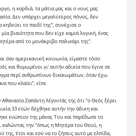
γο, η καρδιά, τα μάτια μας και ο νους μας
ασία. Δεν υπάρχει μεγαλύτερος πόνος, δεν
 κηδεύει το παιδί της”, συνέχισε ο
μία βιαιότητα που δεν είχε καμιά λογική, ένας
ητέρα από το μονάκριβο παλικάρι της”.
αι σαν αμερικανική κοινωνία, είμαστε τόσο
ές και θυμωμένοι γι’ αυτήν αδικία που έγινε σε
υγμα περί ανθρωπίνων δικαιωμάτων, όταν έχω
α που κλαίει”, είπε.
 Αθανασία Ζαπάντη λέγοντάς της ότι “ο Θεός ξέρει
ηλικία 33 ετών δέχθηκε αυτήν την άδικη και
ηκε ενώπιον της μάνας Του και παρέδωσε το
αι καλώντας την “όπως η Μητέρα του Θεού, η
 της, έτσι και εσύ να το ζήσεις αυτό με ελπίδα,