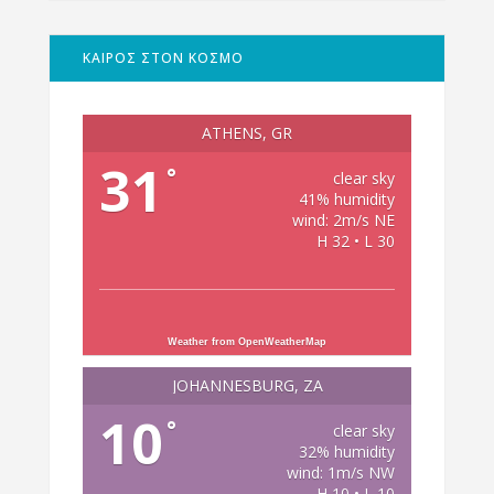
ΚΑΙΡΟΣ ΣΤΟΝ ΚΟΣΜΟ
ATHENS, GR
31
°
clear sky
41% humidity
wind: 2m/s NE
H 32 • L 30
Weather from OpenWeatherMap
JOHANNESBURG, ZA
10
°
clear sky
32% humidity
wind: 1m/s NW
H 10 • L 10