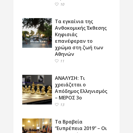
10
Τα εγκαίνια της
Ανθοκομικής Έκθεσης
Κηφισιάς
επανέφεραν το
χρώμα στη ζωή των
Αθηνών
11
ΑΝΑΛΥΣΗ: Τι
χρειάζεται ο
Απόδημος Ελληνισμός
– ΜΕΡΟΣ 3ο
13
Τα Βραβεία
“Ευπρέπεια 2019” – Οι