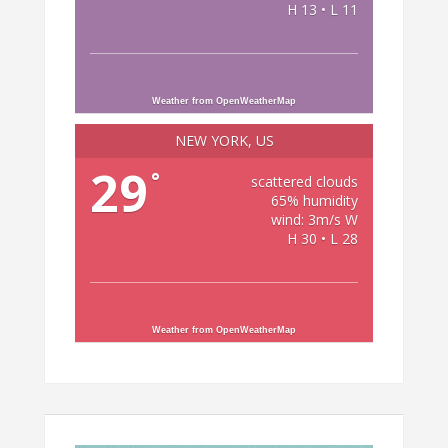
H 13 • L 11
Weather from OpenWeatherMap
NEW YORK, US
29
°
scattered clouds
65% humidity
wind: 3m/s W
H 30 • L 28
Weather from OpenWeatherMap