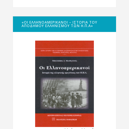
«ΟΙ ΕΛΛΗΝΟΑΜΕΡΙΚΑΝΟΊ – ΙΣΤΟΡΊΑ ΤΟΥ
ΑΠΌΔΗΜΟΥ ΕΛΛΗΝΙΣΜΟΎ ΤΩΝ Η.Π.Α»