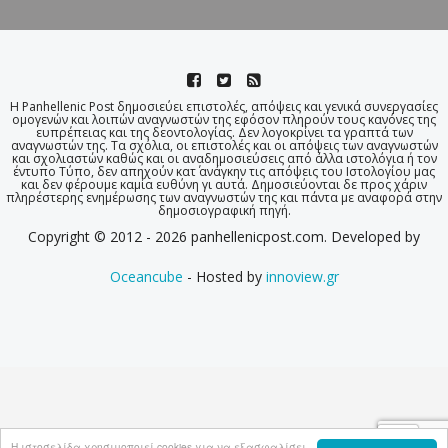
Η Panhellenic Post δημοσιεύει επιστολές, απόψεις και γενικά συνεργασίες
ομογενών και λοιπών αναγνωστών της εφόσον πληρούν τους κανόνες της
ευπρέπειας και της δεοντολογίας. Δεν λογοκρίνει τα γραπτά των
αναγνωστών της. Τα σχόλια, οι επιστολές και οι απόψεις των αναγνωστών
και σχολιαστών καθώς και οι αναδημοσιεύσεις από άλλα ιστολόγια ή τον
έντυπο Τύπο, δεν απηχούν κατ΄ ανάγκην τις απόψεις του Ιστολογίου μας
και δεν φέρουμε καμία ευθύνη γι αυτά. Δημοσιεύονται δε προς χάριν
πληρέστερης ενημέρωσης των αναγνωστών της και πάντα με αναφορά στην
δημοσιογραφική πηγή.
Copyright © 2012 - 2026 panhellenicpost.com. Developed by
Oceancube
- Hosted by
innoview.gr
Η ιστοσελίδα χρησιμοποιεί cookies για να εξασφαλίσει