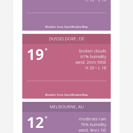
Weather from OpenWeatherMap
DÜSSELDORF, DE
19
°
broken clouds
61% humidity
wind: 2m/s NNE
H 20 • L 18
Weather from OpenWeatherMap
MELBOURNE, AU
12
°
moderate rain
76% humidity
wind: 4m/s NE