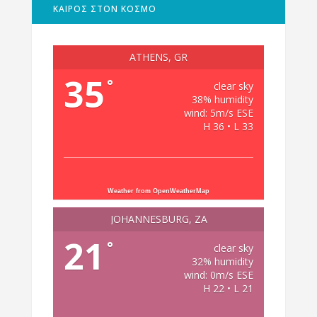
ΚΑΙΡΟΣ ΣΤΟΝ ΚΟΣΜΟ
ATHENS, GR
35
°
clear sky
38% humidity
wind: 5m/s ESE
H 36 • L 33
Weather from OpenWeatherMap
JOHANNESBURG, ZA
21
°
clear sky
32% humidity
wind: 0m/s ESE
H 22 • L 21