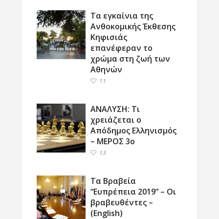
Τα εγκαίνια της
Ανθοκομικής Έκθεσης
Κηφισιάς
επανέφεραν το
χρώμα στη ζωή των
Αθηνών
11
ΑΝΑΛΥΣΗ: Τι
χρειάζεται ο
Απόδημος Ελληνισμός
– ΜΕΡΟΣ 3ο
13
Τα Βραβεία
“Ευπρέπεια 2019” – Οι
βραβευθέντες –
(English)