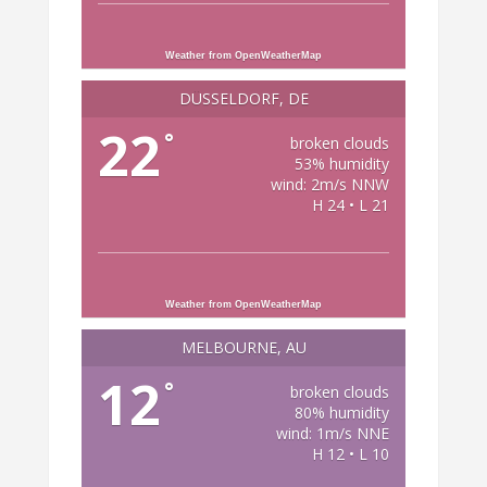
Weather from OpenWeatherMap
DÜSSELDORF, DE
22
°
broken clouds
53% humidity
wind: 2m/s NNW
H 24 • L 21
Weather from OpenWeatherMap
MELBOURNE, AU
12
°
broken clouds
80% humidity
wind: 1m/s NNE
H 12 • L 10