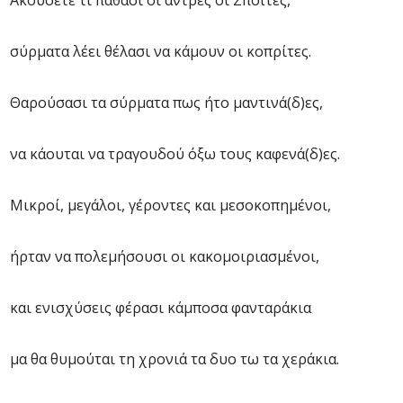
Ακούσετε τι πάθασι οι άντρες οι Σποΐτες,
σύρματα λέει θέλασι να κάμουν οι κοπρίτες.
Θαρούσασι τα σύρματα πως ήτο μαντινά(δ)ες,
να κάουται να τραγουδού όξω τους καφενά(δ)ες.
Μικροί, μεγάλοι, γέροντες και μεσοκοπημένοι,
ήρταν να πολεμήσουσι οι κακομοιριασμένοι,
και ενισχύσεις φέρασι κάμποσα φανταράκια
μα θα θυμούται τη χρονιά τα δυο τω τα χεράκια.