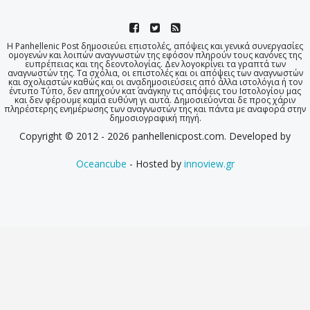
Η Panhellenic Post δημοσιεύει επιστολές, απόψεις και γενικά συνεργασίες
ομογενών και λοιπών αναγνωστών της εφόσον πληρούν τους κανόνες της
ευπρέπειας και της δεοντολογίας. Δεν λογοκρίνει τα γραπτά των
αναγνωστών της. Τα σχόλια, οι επιστολές και οι απόψεις των αναγνωστών
και σχολιαστών καθώς και οι αναδημοσιεύσεις από άλλα ιστολόγια ή τον
έντυπο Τύπο, δεν απηχούν κατ΄ ανάγκην τις απόψεις του Ιστολογίου μας
και δεν φέρουμε καμία ευθύνη γι αυτά. Δημοσιεύονται δε προς χάριν
πληρέστερης ενημέρωσης των αναγνωστών της και πάντα με αναφορά στην
δημοσιογραφική πηγή.
Copyright © 2012 - 2026 panhellenicpost.com. Developed by
Oceancube
- Hosted by
innoview.gr