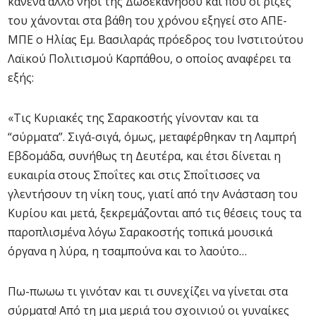
κανένα άλλο νησί της Δωδεκανήσου και που οι ρίζες
του χάνονται στα βάθη του χρόνου εξηγεί στο ΑΠΕ-
ΜΠΕ ο Ηλίας Εμ. Βασιλαράς πρόεδρος του Ινστιτούτου
Λαϊκού Πολιτισμού Καρπάθου, ο οποίος αναφέρει τα
εξής:
«Τις Κυριακές της Σαρακοστής γίνονταν και τα
“σύρματα”. Σιγά-σιγά, όμως, μεταφέρθηκαν τη Λαμπρή
Εβδομάδα, συνήθως τη Δευτέρα, και έτσι δίνεται η
ευκαιρία στους Σποΐτες και στις Σποΐτισσες να
γλεντήσουν τη νίκη τους, γιατί από την Ανάσταση του
Κυρίου και μετά, ξεκρεμάζονται από τις θέσεις τους τα
παροπλισμένα λόγω Σαρακοστής τοπικά μουσικά
όργανα η λύρα, η τσαμπούνα και το λαούτο…
Πω-πωωω τι γινόταν και τι συνεχίζει να γίνεται στα
σύρματα! Από τη μια μεριά του σχοινιού οι γυναίκες