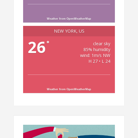
Weather from OpenWeatherMap
NEW YORK, US
26
°
clear sky
85% humidity
wind: 1m/s NW
H 27 • L 24
Weather from OpenWeatherMap