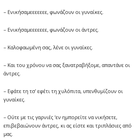
– Ενικήσαμεεεεεεε, φωνάζουν οι γυναίκες.
– Ενικήσαμεεεεεεε, φωνάζουν οι άντρες.
– Καλοφαωμένη σας, λένε οι γυναίκες.
– Και του χρόνου να σας ξανατραβήξομε, απαντάνε οι
άντρες.
– Εφάτε τη τσ’ εφέτι τη χυλόπιτα, υπενθυμίζουν οι
γυναίκες.
– Ούτε με τις γαρνιές ‘εν ημπορείτε να νικήσετε,
επιβεβαιώνουν άντρες, κι ας είστε και τριπλάσιες από
μας.