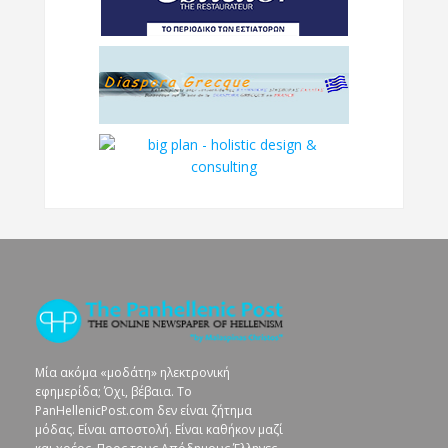
Μία ακόμα «μοδάτη» ηλεκτρονική
εφημερίδα; Όχι, βέβαια. To
PanHellenicPost.com δεν είναι ζήτημα
μόδας. Είναι αποστολή. Είναι καθήκον μαζί