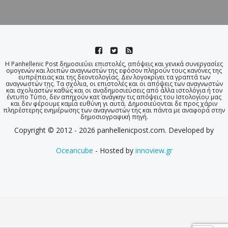
Η Panhellenic Post δημοσιεύει επιστολές, απόψεις και γενικά συνεργασίες
ομογενών και λοιπών αναγνωστών της εφόσον πληρούν τους κανόνες της
ευπρέπειας και της δεοντολογίας. Δεν λογοκρίνει τα γραπτά των
αναγνωστών της. Τα σχόλια, οι επιστολές και οι απόψεις των αναγνωστών
και σχολιαστών καθώς και οι αναδημοσιεύσεις από άλλα ιστολόγια ή τον
έντυπο Τύπο, δεν απηχούν κατ΄ ανάγκην τις απόψεις του Ιστολογίου μας
και δεν φέρουμε καμία ευθύνη γι αυτά. Δημοσιεύονται δε προς χάριν
πληρέστερης ενημέρωσης των αναγνωστών της και πάντα με αναφορά στην
δημοσιογραφική πηγή.
Copyright © 2012 - 2026 panhellenicpost.com. Developed by
Oceancube
- Hosted by
innoview.gr