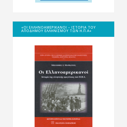
«ΟΙ ΕΛΛΗΝΟΑΜΕΡΙΚΑΝΟΊ – ΙΣΤΟΡΊΑ ΤΟΥ
ΑΠΌΔΗΜΟΥ ΕΛΛΗΝΙΣΜΟΎ ΤΩΝ Η.Π.Α»