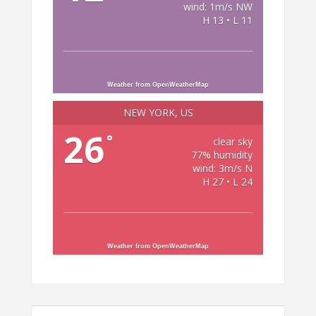
wind: 1m/s NW
H 13 • L 11
Weather from OpenWeatherMap
NEW YORK, US
26
°
clear sky
77% humidity
wind: 3m/s N
H 27 • L 24
Weather from OpenWeatherMap