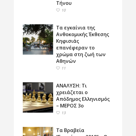
Τήνου
10
Τα εγκαίνια της
Ανθοκομικής Έκθεσης
Κηφισιάς
επανέφεραν το
χρώμα στη ζωή των
Αθηνών
11
ΑΝΑΛΥΣΗ: Τι
χρειάζεται ο
Απόδημος Ελληνισμός
– ΜΕΡΟΣ 3ο
13
Τα Βραβεία