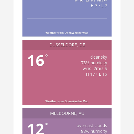
H 7 • L 7
Weather from OpenWeatherMap
DÜSSELDORF, DE
16
°
clear sky
78% humidity
wind: 2m/s S
H 17 • L 16
Weather from OpenWeatherMap
MELBOURNE, AU
12
°
overcast clouds
88% humidity