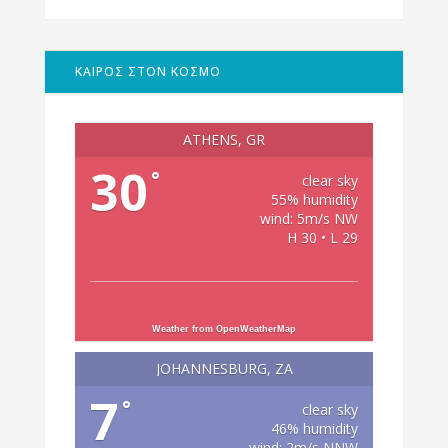
ΚΑΙΡΟΣ ΣΤΟΝ ΚΟΣΜΟ
ATHENS, GR
30
°
clear sky
55% humidity
wind: 5m/s NW
H 30 • L 29
Weather from OpenWeatherMap
JOHANNESBURG, ZA
7
°
clear sky
46% humidity
wind: 2m/s NNW