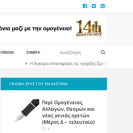
FOREIGN
ΣΗΜΕΡΑ
Η Άγκυρα επαναφέρει τις «γκρίζες ζώνες» στο Αιγαίο με αφορμ
ΓΝΩΜΗ ΧΡΗΣΤΟΥ ΜΑΛΑΣΠΙΝΑ
Περί Ομογένειας,
Αλλαγών, Θεσμών και
νέας γενιάς ηγετών
(Μέρος Δ – τελευταίο)
1