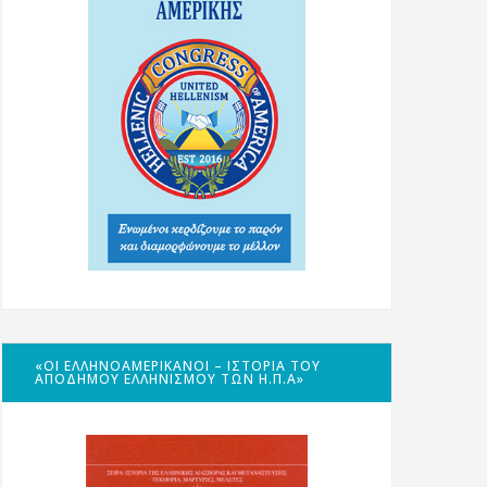
«ΟΙ ΕΛΛΗΝΟΑΜΕΡΙΚΑΝΟΊ – ΙΣΤΟΡΊΑ ΤΟΥ
ΑΠΌΔΗΜΟΥ ΕΛΛΗΝΙΣΜΟΎ ΤΩΝ Η.Π.Α»