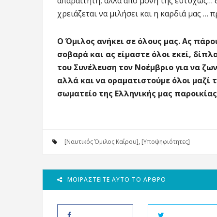
απαραίτητη, αλλά από μόνη της ευτυχώς… δ
χρειάζεται να μιλήσει και η καρδιά μας … πρ
Ο Όμιλος ανήκει σε όλους μας. Ας πάρ
σοβαρά και ας είμαστε όλοι εκεί, δίπλ
του Συνέλευση τον Νοέμβριο για να ζων
αλλά και να οραματιστούμε όλοι μαζί τ
σωματείο της Ελληνικής μας παροικίας
[
Ναυτικός Όμιλος Καΐρου
], [
Υποψηφιότητες
]
ΜΟΙΡΑΣΤΕΊΤΕ ΑΥΤΌ ΤΟ ΆΡΘΡΟ