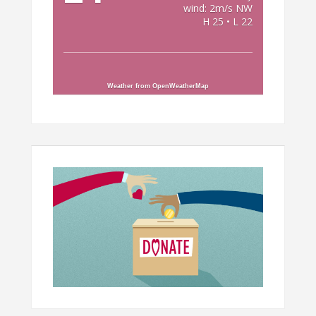
wind: 2m/s NW
H 25 • L 22
Weather from OpenWeatherMap