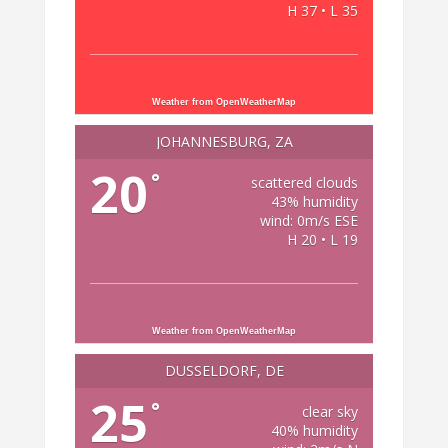
H 37 • L 35
Weather from OpenWeatherMap
JOHANNESBURG, ZA
20
°
scattered clouds
43% humidity
wind: 0m/s ESE
H 20 • L 19
Weather from OpenWeatherMap
DÜSSELDORF, DE
25
°
clear sky
40% humidity