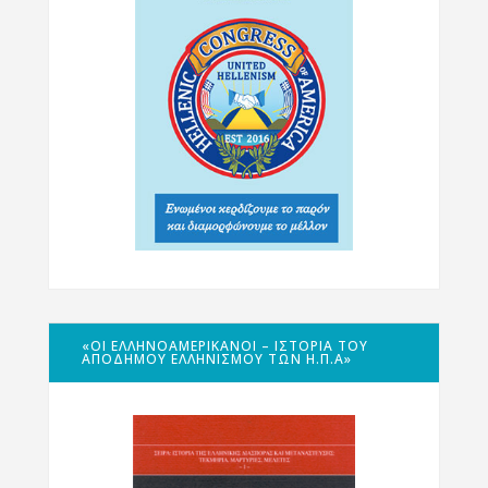
«ΟΙ ΕΛΛΗΝΟΑΜΕΡΙΚΑΝΟΊ – ΙΣΤΟΡΊΑ ΤΟΥ
ΑΠΌΔΗΜΟΥ ΕΛΛΗΝΙΣΜΟΎ ΤΩΝ Η.Π.Α»