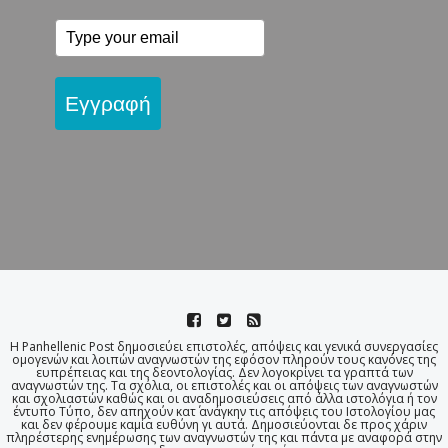
Εγγραφή
Η Panhellenic Post δημοσιεύει επιστολές, απόψεις και γενικά συνεργασίες
ομογενών και λοιπών αναγνωστών της εφόσον πληρούν τους κανόνες της
ευπρέπειας και της δεοντολογίας. Δεν λογοκρίνει τα γραπτά των
αναγνωστών της. Τα σχόλια, οι επιστολές και οι απόψεις των αναγνωστών
και σχολιαστών καθώς και οι αναδημοσιεύσεις από άλλα ιστολόγια ή τον
έντυπο Τύπο, δεν απηχούν κατ΄ ανάγκην τις απόψεις του Ιστολογίου μας
και δεν φέρουμε καμία ευθύνη γι αυτά. Δημοσιεύονται δε προς χάριν
πληρέστερης ενημέρωσης των αναγνωστών της και πάντα με αναφορά στην