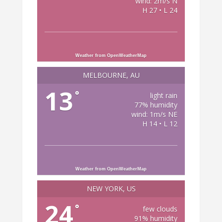
wind: 2m/s N
H 27 • L 24
Weather from OpenWeatherMap
MELBOURNE, AU
13
°
light rain
77% humidity
wind: 1m/s NE
H 14 • L 12
Weather from OpenWeatherMap
NEW YORK, US
24
°
few clouds
91% humidity