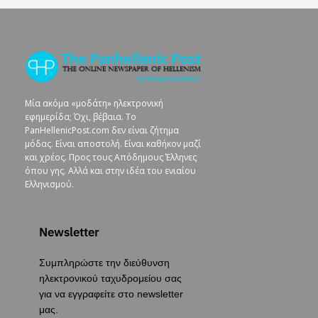
Μία ακόμα «μοδάτη» ηλεκτρονική
εφημερίδα; Όχι, βέβαια. To
PanHellenicPost.com δεν είναι ζήτημα
μόδας. Είναι αποστολή. Είναι καθήκον μαζί
και χρέος. Προς τους Απόδημους Έλληνες
όπου γης. Αλλά και στην ιδέα του ενιαίου
Ελληνισμού.
Newsletter
Συμπληρώστε την διεύθυνση
ηλεκτρονικού ταχυδρομείου σας
για να εγγραφείτε στο newsletter
μας.