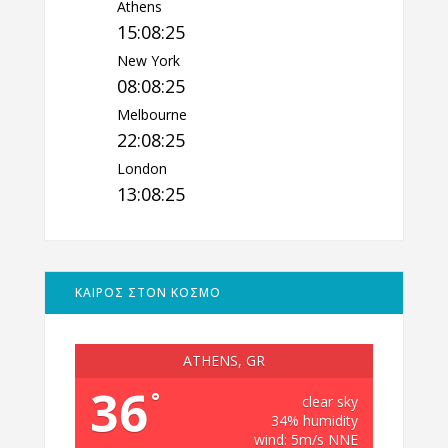
Athens
15:08:27
New York
08:08:27
Melbourne
22:08:27
London
13:08:27
ΚΑΙΡΟΣ ΣΤΟΝ ΚΟΣΜΟ
ATHENS, GR
36
°
clear sky
34% humidity
wind: 5m/s NNE