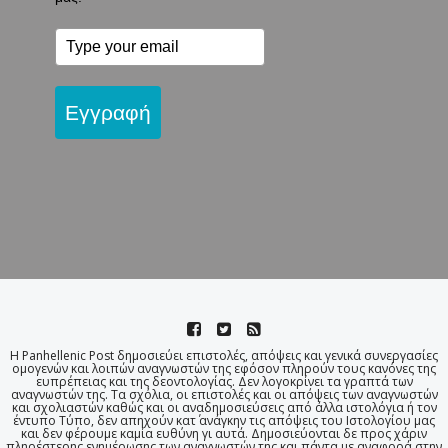
Εγγραφή
Η Panhellenic Post δημοσιεύει επιστολές, απόψεις και γενικά συνεργασίες
ομογενών και λοιπών αναγνωστών της εφόσον πληρούν τους κανόνες της
ευπρέπειας και της δεοντολογίας. Δεν λογοκρίνει τα γραπτά των
αναγνωστών της. Τα σχόλια, οι επιστολές και οι απόψεις των αναγνωστών
και σχολιαστών καθώς και οι αναδημοσιεύσεις από άλλα ιστολόγια ή τον
έντυπο Τύπο, δεν απηχούν κατ΄ ανάγκην τις απόψεις του Ιστολογίου μας
και δεν φέρουμε καμία ευθύνη γι αυτά. Δημοσιεύονται δε προς χάριν
πληρέστερης ενημέρωσης των αναγνωστών της και πάντα με αναφορά στην