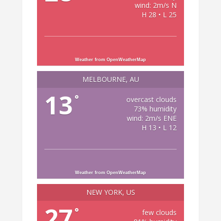
wind: 2m/s N
H 28 • L 25
Weather from OpenWeatherMap
MELBOURNE, AU
13
°
overcast clouds
73% humidity
wind: 2m/s ENE
H 13 • L 12
Weather from OpenWeatherMap
NEW YORK, US
27
°
few clouds