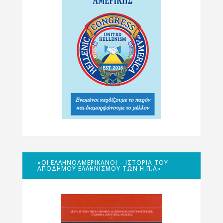
«ΟΙ ΕΛΛΗΝΟΑΜΕΡΙΚΑΝΟΊ – ΙΣΤΟΡΊΑ ΤΟΥ
ΑΠΌΔΗΜΟΥ ΕΛΛΗΝΙΣΜΟΎ ΤΩΝ Η.Π.Α»