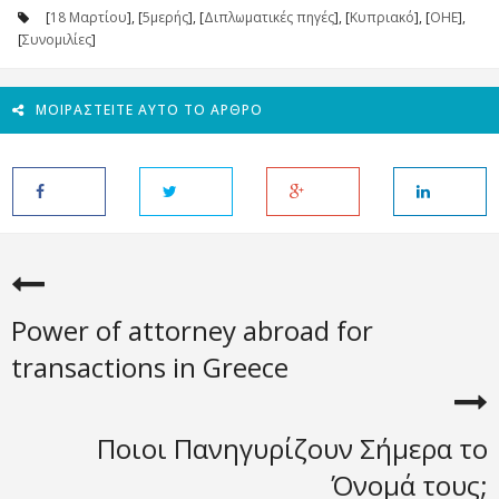
[
18 Μαρτίου
], [
5μερής
], [
Διπλωματικές πηγές
], [
Κυπριακό
], [
ΟΗΕ
],
[
Συνομιλίες
]
ΜΟΙΡΑΣΤΕΊΤΕ ΑΥΤΌ ΤΟ ΆΡΘΡΟ
Power of attorney abroad for
transactions in Greece
Ποιοι Πανηγυρίζουν Σήμερα το
Όνομά τους;