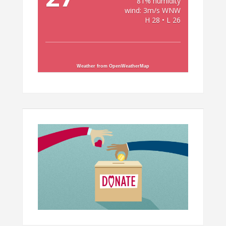
81% humidity
wind: 3m/s WNW
H 28 • L 26
Weather from OpenWeatherMap