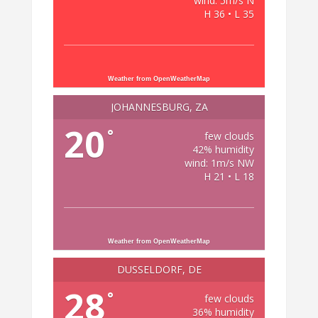
wind: 5m/s N
H 36 • L 35
Weather from OpenWeatherMap
JOHANNESBURG, ZA
20
°
few clouds
42% humidity
wind: 1m/s NW
H 21 • L 18
Weather from OpenWeatherMap
DÜSSELDORF, DE
28
°
few clouds
36% humidity