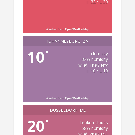
H 32 • L 30
Weather from OpenWeatherMap
JOHANNESBURG, ZA
10
°
clear sky
32% humidity
wind: 1m/s NW
H 10 • L 10
Weather from OpenWeatherMap
DÜSSELDORF, DE
20
°
broken clouds
58% humidity
wind: 2m/s ESE