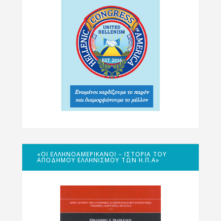
«ΟΙ ΕΛΛΗΝΟΑΜΕΡΙΚΑΝΟΊ – ΙΣΤΟΡΊΑ ΤΟΥ
ΑΠΌΔΗΜΟΥ ΕΛΛΗΝΙΣΜΟΎ ΤΩΝ Η.Π.Α»