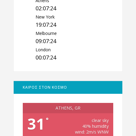
Athens
02:07:25
New York
19:07:25
Melbourne
09:07:25
London
00:07:25
ΚΑΙΡΟΣ ΣΤΟΝ ΚΟΣΜΟ
ATHENS, GR
31
°
clear sky
40% humidity
wind: 2m/s WNW