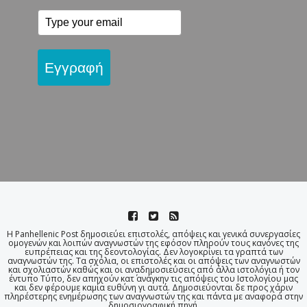
Εγγραφή
Η Panhellenic Post δημοσιεύει επιστολές, απόψεις και γενικά συνεργασίες
ομογενών και λοιπών αναγνωστών της εφόσον πληρούν τους κανόνες της
ευπρέπειας και της δεοντολογίας. Δεν λογοκρίνει τα γραπτά των
αναγνωστών της. Τα σχόλια, οι επιστολές και οι απόψεις των αναγνωστών
και σχολιαστών καθώς και οι αναδημοσιεύσεις από άλλα ιστολόγια ή τον
έντυπο Τύπο, δεν απηχούν κατ΄ ανάγκην τις απόψεις του Ιστολογίου μας
και δεν φέρουμε καμία ευθύνη γι αυτά. Δημοσιεύονται δε προς χάριν
πληρέστερης ενημέρωσης των αναγνωστών της και πάντα με αναφορά στην
δημοσιογραφική πηγή.