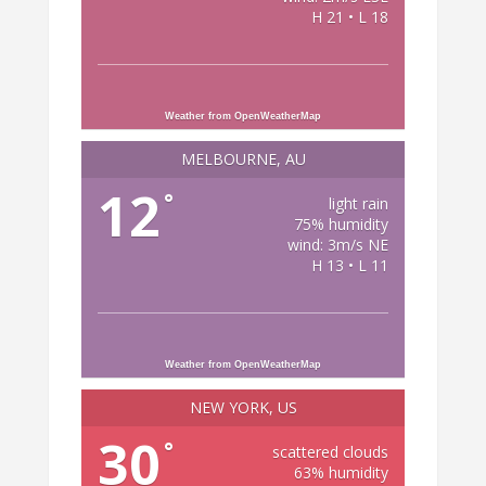
H 21 • L 18
Weather from OpenWeatherMap
MELBOURNE, AU
12
°
light rain
75% humidity
wind: 3m/s NE
H 13 • L 11
Weather from OpenWeatherMap
NEW YORK, US
30
°
scattered clouds
63% humidity