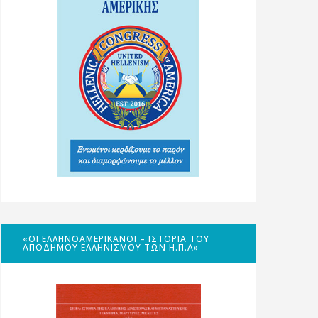
«ΟΙ ΕΛΛΗΝΟΑΜΕΡΙΚΑΝΟΊ – ΙΣΤΟΡΊΑ ΤΟΥ
ΑΠΌΔΗΜΟΥ ΕΛΛΗΝΙΣΜΟΎ ΤΩΝ Η.Π.Α»