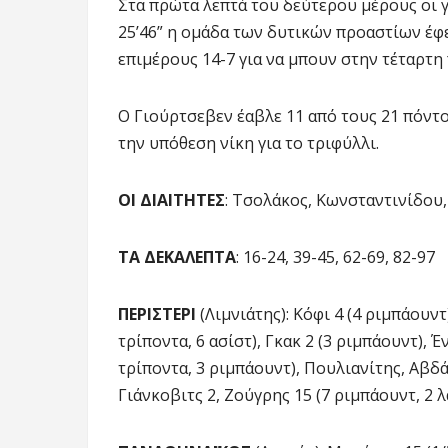
Στα πρώτα λεπτά του δεύτερου μέρους οι 
25’46” η ομάδα των δυτικών προαστίων έφερ
επιμέρους 14-7 για να μπουν στην τέταρτη 
Ο Γιούρτσεβεν έαβλε 11 από τους 21 πόντο
την υπόθεση νίκη για το τριφύλλι.
ΟΙ ΔΙΑΙΤΗΤΕΣ
: Τσολάκος, Κωνσταντινίδου
ΤΑ ΔΕΚΑΛΕΠΤΑ
: 16-24, 39-45, 62-69, 82-97
ΠΕΡΙΣΤΕΡΙ
(Λιμνιάτης): Κόφι 4 (4 ριμπάουντ)
τρίποντα, 6 ασίστ), Γκακ 2 (3 ριμπάουντ), Έ
τρίποντα, 3 ριμπάουντ), Πουλιανίτης, Αβδάλ
Γιάνκοβιτς 2, Ζούγρης 15 (7 ριμπάουντ, 2 λ