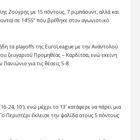
ης Ζούγρης με 15 πόντους, 7 ριμπάουντ, αλλά και
ποντα) σε 14’55” που βρέθηκε στον αγωνιστικό
ήδη τα playoffs της EuroLeague με την Αναντολού
 του ζευγαριού Προμηθέας – Καρδίτσα, ενώ εκείνη
 Πανιώνιο για τις θέσεις 5-8.
6-24, 10′), ενώ μέχρι το 13′ κατάφερε να πάρει μια
 Το Περιστέρι έκλεισε την ψαλίδα στους 5 πόντους