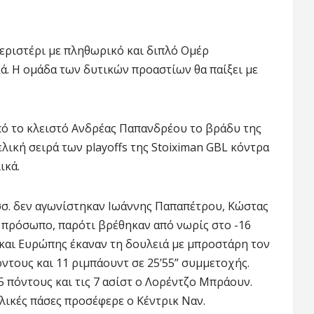
Περιστέρι με πληθωρικό και διπλό Ομέρ
κά. Η ομάδα των δυτικών προαστίων θα παίξει με
πό το κλειστό Ανδρέας Παπανδρέου το βράδυ της
ελική σειρά των playoffs της Stoiximan GBL κόντρα
ικά.
(σσ. δεν αγωνίστηκαν Ιωάννης Παπαπέτρου, Κώστας
ό πρόσωπο, παρότι βρέθηκαν από νωρίς στο -16
ς και Ευρώπης έκαναν τη δουλειά με μπροστάρη τον
ντους και 11 ριμπάουντ σε 25’55” συμμετοχής.
5 πόντους και τις 7 ασίστ ο Λορέντζο Μπράουν.
ελικές πάσες προσέφερε ο Κέντρικ Ναν.