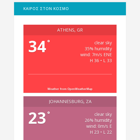
ΚΑΙΡΟΣ ΣΤΟΝ ΚΟΣΜΟ
ATHENS, GR
34
°
clear sky
35% humidity
wind: 7m/s ENE
H 36 • L 33
Weather from OpenWeatherMap
JOHANNESBURG, ZA
23
°
clear sky
26% humidity
wind: 0m/s E
H 23 • L 22