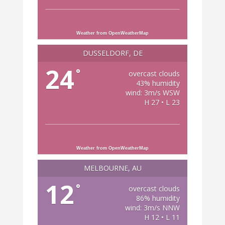
Weather from OpenWeatherMap
DÜSSELDORF, DE
24
°
overcast clouds
43% humidity
wind: 3m/s WSW
H 27 • L 23
Weather from OpenWeatherMap
MELBOURNE, AU
12
°
overcast clouds
86% humidity
wind: 3m/s NNW
H 12 • L 11