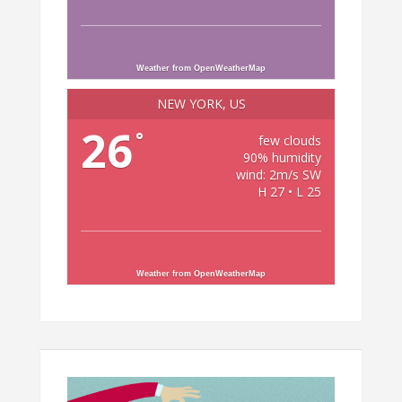
Weather from OpenWeatherMap
NEW YORK, US
26
°
few clouds
90% humidity
wind: 2m/s SW
H 27 • L 25
Weather from OpenWeatherMap