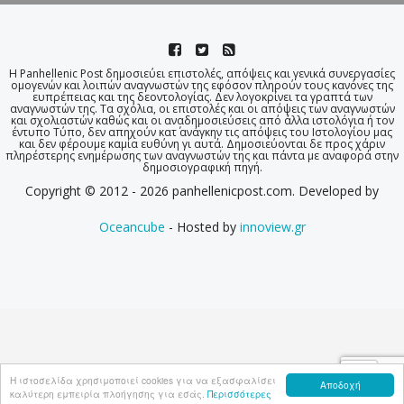
Η Panhellenic Post δημοσιεύει επιστολές, απόψεις και γενικά συνεργασίες
ομογενών και λοιπών αναγνωστών της εφόσον πληρούν τους κανόνες της
ευπρέπειας και της δεοντολογίας. Δεν λογοκρίνει τα γραπτά των
αναγνωστών της. Τα σχόλια, οι επιστολές και οι απόψεις των αναγνωστών
και σχολιαστών καθώς και οι αναδημοσιεύσεις από άλλα ιστολόγια ή τον
έντυπο Τύπο, δεν απηχούν κατ΄ ανάγκην τις απόψεις του Ιστολογίου μας
και δεν φέρουμε καμία ευθύνη γι αυτά. Δημοσιεύονται δε προς χάριν
πληρέστερης ενημέρωσης των αναγνωστών της και πάντα με αναφορά στην
δημοσιογραφική πηγή.
Copyright © 2012 - 2026 panhellenicpost.com. Developed by
Oceancube
- Hosted by
innoview.gr
Η ιστοσελίδα χρησιμοποιεί cookies για να εξασφαλίσει
Αποδοχή
καλύτερη εμπειρία πλοήγησης για εσάς.
Περισσότερες