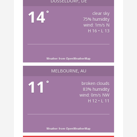
DÜSSELDORF, DE
14
°
clear sky
75% humidity
wind: 1m/s N
H 16 • L 13
Weather from OpenWeatherMap
MELBOURNE, AU
11
°
broken clouds
83% humidity
wind: 0m/s NW
H 12 • L 11
Weather from OpenWeatherMap