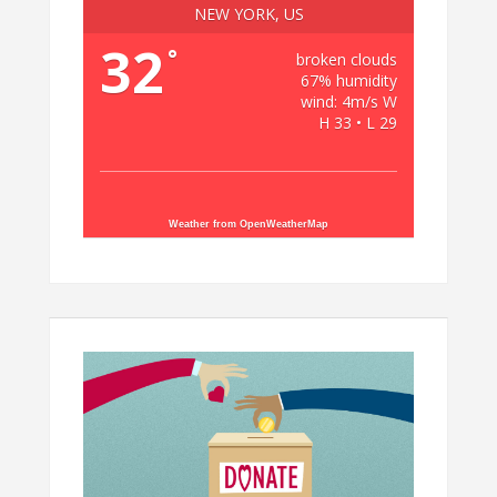
NEW YORK, US
32
°
broken clouds
67% humidity
wind: 4m/s W
H 33 • L 29
Weather from OpenWeatherMap