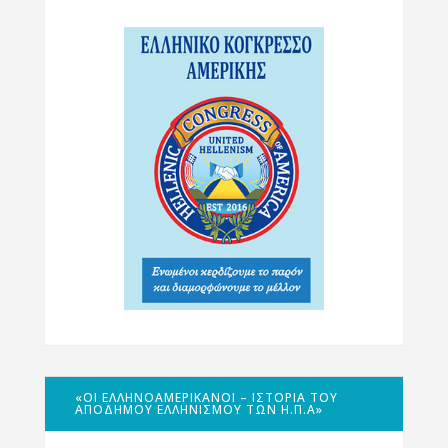
«ΟΙ ΕΛΛΗΝΟΑΜΕΡΙΚΑΝΟΊ – ΙΣΤΟΡΊΑ ΤΟΥ
ΑΠΌΔΗΜΟΥ ΕΛΛΗΝΙΣΜΟΎ ΤΩΝ Η.Π.Α»