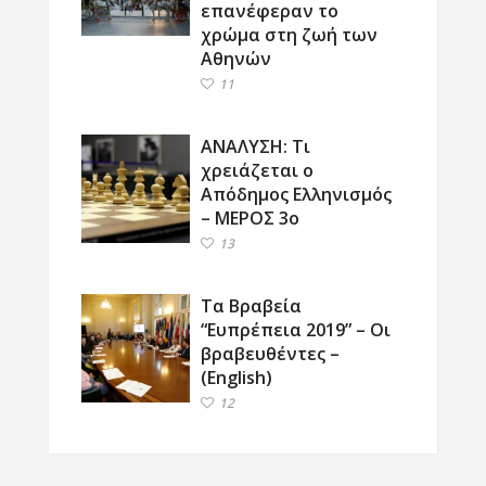
επανέφεραν το
χρώμα στη ζωή των
Αθηνών
11
ΑΝΑΛΥΣΗ: Τι
χρειάζεται ο
Απόδημος Ελληνισμός
– ΜΕΡΟΣ 3ο
13
Τα Βραβεία
“Ευπρέπεια 2019” – Οι
βραβευθέντες –
(English)
12