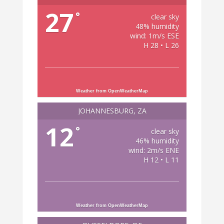
27
°
clear sky
48% humidity
wind: 1m/s ESE
H 28 • L 26
Weather from OpenWeatherMap
JOHANNESBURG, ZA
12
°
clear sky
46% humidity
wind: 2m/s ENE
H 12 • L 11
Weather from OpenWeatherMap