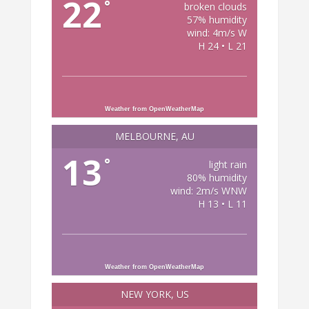
22
°
broken clouds
57% humidity
wind: 4m/s W
H 24 • L 21
Weather from OpenWeatherMap
MELBOURNE, AU
13
°
light rain
80% humidity
wind: 2m/s WNW
H 13 • L 11
Weather from OpenWeatherMap
NEW YORK, US