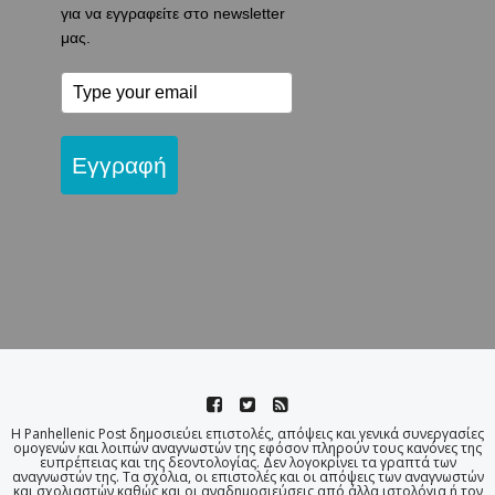
για να εγγραφείτε στο newsletter
μας.
Εγγραφή
Η Panhellenic Post δημοσιεύει επιστολές, απόψεις και γενικά συνεργασίες
ομογενών και λοιπών αναγνωστών της εφόσον πληρούν τους κανόνες της
ευπρέπειας και της δεοντολογίας. Δεν λογοκρίνει τα γραπτά των
αναγνωστών της. Τα σχόλια, οι επιστολές και οι απόψεις των αναγνωστών
και σχολιαστών καθώς και οι αναδημοσιεύσεις από άλλα ιστολόγια ή τον