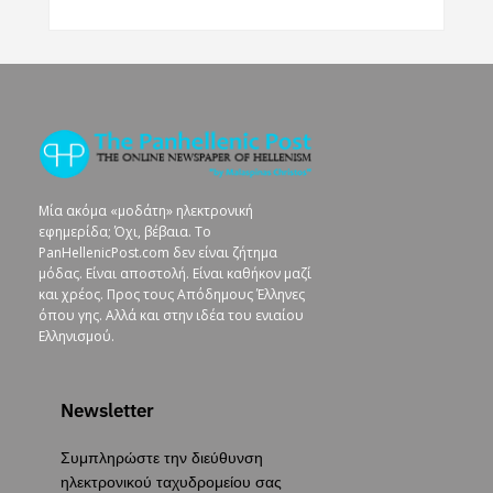
Μία ακόμα «μοδάτη» ηλεκτρονική
εφημερίδα; Όχι, βέβαια. To
PanHellenicPost.com δεν είναι ζήτημα
μόδας. Είναι αποστολή. Είναι καθήκον μαζί
και χρέος. Προς τους Απόδημους Έλληνες
όπου γης. Αλλά και στην ιδέα του ενιαίου
Ελληνισμού.
Newsletter
Συμπληρώστε την διεύθυνση
ηλεκτρονικού ταχυδρομείου σας