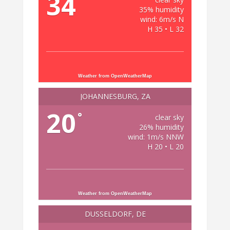
34
35% humidity
wind: 6m/s N
H 35 • L 32
Weather from OpenWeatherMap
JOHANNESBURG, ZA
20
°
clear sky
26% humidity
wind: 1m/s NNW
H 20 • L 20
Weather from OpenWeatherMap
DÜSSELDORF, DE