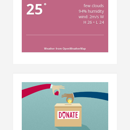
25
°
few clouds
94% humidity
wind: 2m/s W
H 26 • L 24
Weather from OpenWeatherMap