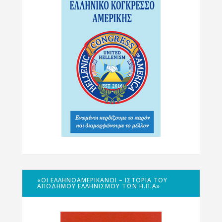
«ΟΙ ΕΛΛΗΝΟΑΜΕΡΙΚΑΝΟΊ – ΙΣΤΟΡΊΑ ΤΟΥ
ΑΠΌΔΗΜΟΥ ΕΛΛΗΝΙΣΜΟΎ ΤΩΝ Η.Π.Α»