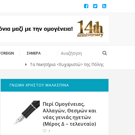
FOREIGN
ΣΗΜΕΡΑ
Τα Νικητήρια <Ευχαριστώ> της Πόλης
Οι Αγώνες Σήμερα
ΓΝΩΜΗ ΧΡΗΣΤΟΥ ΜΑΛΑΣΠΙΝΑ
Περί Ομογένειας,
Αλλαγών, Θεσμών και
νέας γενιάς ηγετών
(Μέρος Δ – τελευταίο)
1