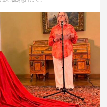
 2026, 3 μήνες ago
0
0