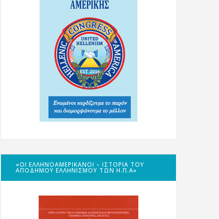
«ΟΙ ΕΛΛΗΝΟΑΜΕΡΙΚΑΝΟΊ – ΙΣΤΟΡΊΑ ΤΟΥ
ΑΠΌΔΗΜΟΥ ΕΛΛΗΝΙΣΜΟΎ ΤΩΝ Η.Π.Α»