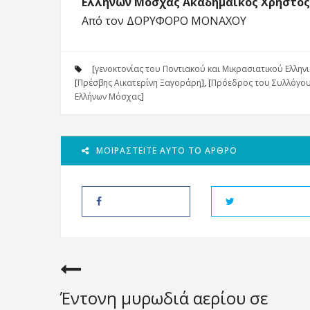
Ελλήνων Μόσχας Ακαδημαϊκός Χρήστος
Από τον ΔΟΡΥΦΟΡΟ ΜΟΝΑΧΟΥ
[
γενοκτονίας του Ποντιακού και Μικρασιατικού Ελλην
[
Πρέσβης Αικατερίνη Ξαγοράρη
], [
Πρόεδρος του Συλλόγου
Ελλήνων Μόσχας
]
ΜΟΙΡΑΣΤΕΊΤΕ ΑΥΤΌ ΤΟ ΆΡΘΡΟ
Έντονη μυρωδιά αερίου σε