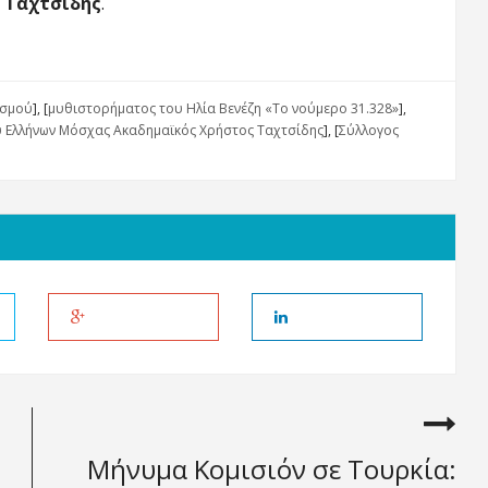
 Ταχτσίδης
.
ισμού
], [
μυθιστορήματος του Ηλία Βενέζη «Το νούμερο 31.328»
],
 Ελλήνων Μόσχας Ακαδημαϊκός Χρήστος Ταχτσίδης
], [
Σύλλογος
Μήνυμα Κομισιόν σε Τουρκία: