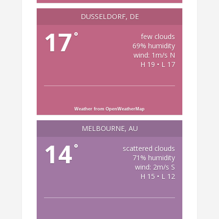
DÜSSELDORF, DE
17
°
few clouds
69% humidity
wind: 1m/s N
H 19 • L 17
Weather from OpenWeatherMap
MELBOURNE, AU
14
°
scattered clouds
71% humidity
wind: 2m/s S
H 15 • L 12