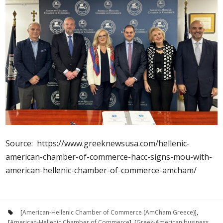
Source: https://www.greeknewsusa.com/hellenic-
american-chamber-of-commerce-hacc-signs-mou-with-
american-hellenic-chamber-of-commerce-amcham/
[
American-Hellenic Chamber of Commerce (AmCham Greece)
],
[
American‑Hellenic Chamber of Commerce
], [
Greek-American business