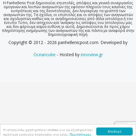
Η Panhellenic Post δημοσιεύει επιστολές, απόψεις και γενικά συνεργασίες
ομογενών και λοιπών αναγνωστών της εφόσον πληρούν τους κανόνες της
ευπρέπειας και της δεοντολογίας. Δεν λογοκρίνει τα γραπτά των
αναγνωστών της. Τα σχόλια, οι επιστολές και οι απόψεις των αναγνωστών
και σχολιαστών καθώς και οι αναδημοσιεύσεις από άλλα ιστολόγια ή τον
έντυπο Τύπο, δεν απηχούν κατ΄ ανάγκην τις απόψεις του Ιστολογίου μας
και δεν φέρουμε καμία ευθύνη γι αυτά. Δημοσιεύονται δε προς χάριν
πληρέστερης ενημέρωσης των αναγνωστών της και πάντα με αναφορά στην
δημοσιογραφική πηγή.
Copyright © 2012 - 2026 panhellenicpost.com. Developed by
Oceancube
- Hosted by
innoview.gr
Η ιστοσελίδα χρησιμοποιεί cookies για να εξασφαλίσει
Αποδοχή
καλύτερη εμπειρία πλοήγησης για εσάς.
Περισσότερες