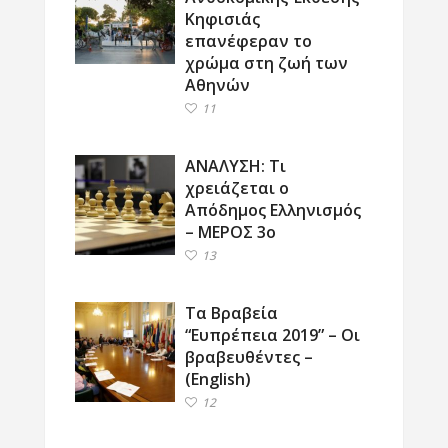
Κηφισιάς
επανέφεραν το
χρώμα στη ζωή των
Αθηνών
11
ΑΝΑΛΥΣΗ: Τι
χρειάζεται ο
Απόδημος Ελληνισμός
– ΜΕΡΟΣ 3ο
13
Τα Βραβεία
“Ευπρέπεια 2019” – Οι
βραβευθέντες –
(English)
12