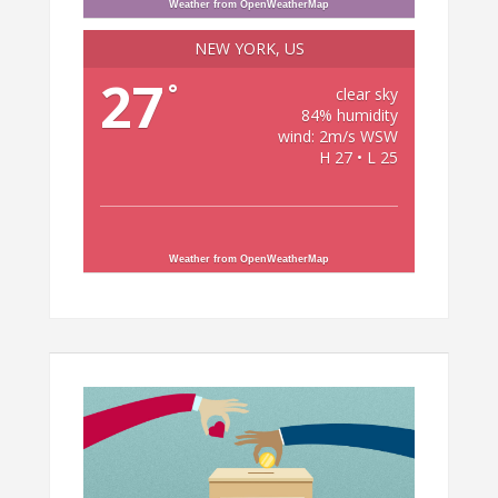
Weather from OpenWeatherMap
NEW YORK, US
27
°
clear sky
84% humidity
wind: 2m/s WSW
H 27 • L 25
Weather from OpenWeatherMap