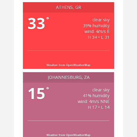
ATHENS, GR
33
°
clear sky
39% humidity
wind: 4m/s E
H 34 • L 31
Weather from OpenWeatherMap
JOHANNESBURG, ZA
15
°
clear sky
41% humidity
wind: 4m/s NNE
H 17 • L 14
Weather from OpenWeatherMap