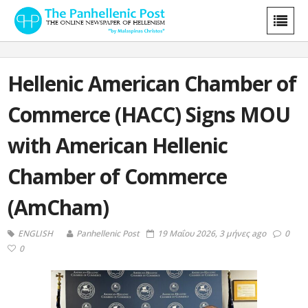
Hellenic American Chamber of
Commerce (HACC) Signs MOU
with American Hellenic
Chamber of Commerce
(AmCham)
ENGLISH
Panhellenic Post
19 Μαΐου 2026, 3 μήνες ago
0
0