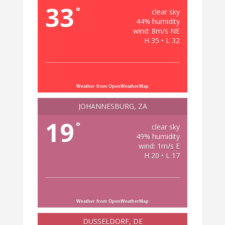
33
°
clear sky
44% humidity
wind: 8m/s NE
H 35 • L 32
Weather from OpenWeatherMap
JOHANNESBURG, ZA
19
°
clear sky
49% humidity
wind: 1m/s E
H 20 • L 17
Weather from OpenWeatherMap
DÜSSELDORF, DE