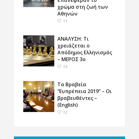
χρώμα στη ζωή των
Αθηνών
11
ΑΝΑΛΥΣΗ: Τι
χρειάζεται ο
Απόδημος Ελληνισμός
– ΜΕΡΟΣ 3ο
13
Τα Βραβεία
“Ευπρέπεια 2019” – Οι
βραβευθέντες –
(English)
12