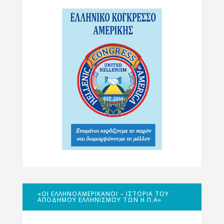
«ΟΙ ΕΛΛΗΝΟΑΜΕΡΙΚΑΝΟΊ – ΙΣΤΟΡΊΑ ΤΟΥ
ΑΠΌΔΗΜΟΥ ΕΛΛΗΝΙΣΜΟΎ ΤΩΝ Η.Π.Α»