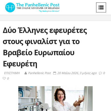
Δύο Έλληνες εφευρέτες
στους φιναλίστ για το
Βραβείο Ευρωπαίου
Εφευρέτη
ΕΠΙΣΤΗΜΗ
Panhellenic Post
20 Μαΐου 2026, 3 μήνες ago
0
0