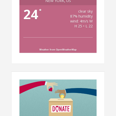
NEW YORK, US
24
°
clear sky
87% humidity
wind: 4m/s W
H 25 • L 22
Weather from OpenWeatherMap