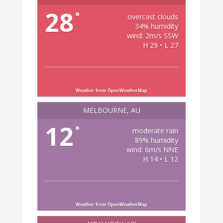
28
°
overcast clouds
34% humidity
wind: 2m/s SSW
H 29 • L 27
Weather from OpenWeatherMap
MELBOURNE, AU
12
°
moderate rain
89% humidity
wind: 6m/s NNE
H 14 • L 12
Weather from OpenWeatherMap