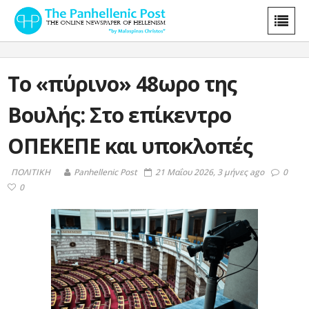
To «πύρινο» 48ωρο της
Βουλής: Στο επίκεντρο
ΟΠΕΚΕΠΕ και υποκλοπές
ΠΟΛΙΤΙΚΗ
Panhellenic Post
21 Μαΐου 2026, 3 μήνες ago
0
0