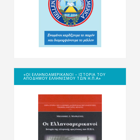
«ΟΙ ΕΛΛΗΝΟΑΜΕΡΙΚΑΝΟΊ – ΙΣΤΟΡΊΑ ΤΟΥ
ΑΠΌΔΗΜΟΥ ΕΛΛΗΝΙΣΜΟΎ ΤΩΝ Η.Π.Α»