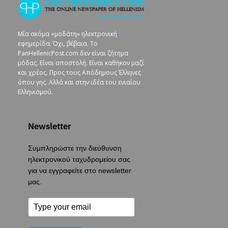
Μία ακόμα «μοδάτη» ηλεκτρονική
εφημερίδα; Όχι, βέβαια. To
PanHellenicPost.com δεν είναι ζήτημα
μόδας. Είναι αποστολή. Είναι καθήκον μαζί
και χρέος. Προς τους Απόδημους Έλληνες
όπου γης. Αλλά και στην ιδέα του ενιαίου
Ελληνισμού.
Newsletter
Συμπληρώστε την διεύθυνση
ηλεκτρονικού ταχυδρομείου σας
για να εγγραφείτε στο newsletter
μας.