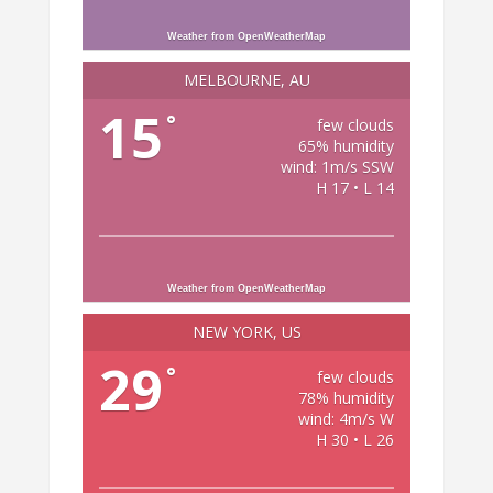
Weather from OpenWeatherMap
MELBOURNE, AU
15
°
few clouds
65% humidity
wind: 1m/s SSW
H 17 • L 14
Weather from OpenWeatherMap
NEW YORK, US
29
°
few clouds
78% humidity
wind: 4m/s W
H 30 • L 26