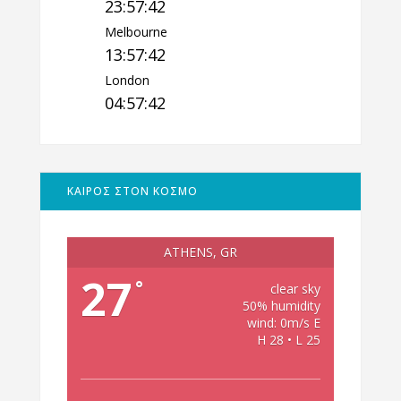
23:57:43
Melbourne
13:57:43
London
04:57:43
ΚΑΙΡΟΣ ΣΤΟΝ ΚΟΣΜΟ
ATHENS, GR
27
°
clear sky
50% humidity
wind: 0m/s E
H 28 • L 25