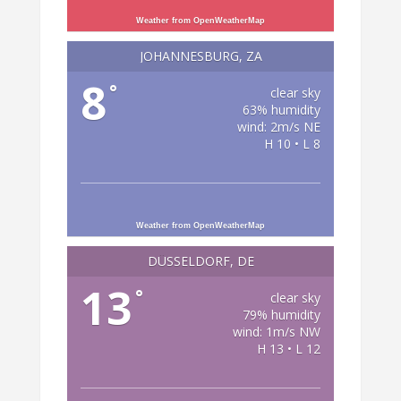
Weather from OpenWeatherMap
JOHANNESBURG, ZA
8
°
clear sky
63% humidity
wind: 2m/s NE
H 10 • L 8
Weather from OpenWeatherMap
DÜSSELDORF, DE
13
°
clear sky
79% humidity
wind: 1m/s NW
H 13 • L 12