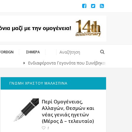
FOREIGN
ΣΗΜΕΡΑ
Ενδιαφέροντα Γεγονότα που Συνέβηκαν Κάποτε στο Παρελθόν
ΓΝΩΜΗ ΧΡΗΣΤΟΥ ΜΑΛΑΣΠΙΝΑ
Περί Ομογένειας,
Αλλαγών, Θεσμών και
νέας γενιάς ηγετών
(Μέρος Δ – τελευταίο)
1