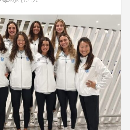
2 μήνες ago
0
0