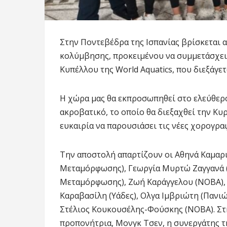
Στην Ποντεβέδρα της Ισπανίας βρίσκεται α
κολύμβησης, προκειμένου να συμμετάσχει 
Κυπέλλου της World Aquatics, που διεξάγετ
Η χώρα μας θα εκπροσωπηθεί στο ελεύθερο 
ακροβατικό, το οποίο θα διεξαχθεί την Κυρ
ευκαιρία να παρουσιάσει τις νέες χορογραφ
Την αποστολή απαρτίζουν οι Αθηνά Καμαρ
Μεταμόρφωσης), Γεωργία Μυρτώ Ζαγγανά
Μεταμόρφωσης), Ζωή Καράγγελου (ΝΟΒΑ), 
Καραβασίλη (Υάδες), Ολγα Ιμβριώτη (Πανι
Στέλιος Κουκουσέλης-Φούσκης (ΝΟΒΑ). Στ
προπονήτρια, Μονγκ Τσεν, η συνεργάτης τη