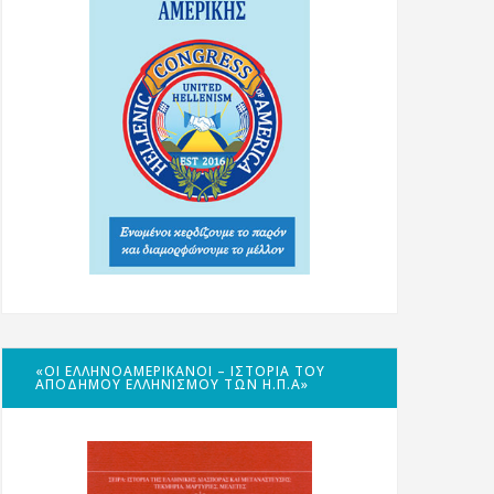
«ΟΙ ΕΛΛΗΝΟΑΜΕΡΙΚΑΝΟΊ – ΙΣΤΟΡΊΑ ΤΟΥ
ΑΠΌΔΗΜΟΥ ΕΛΛΗΝΙΣΜΟΎ ΤΩΝ Η.Π.Α»