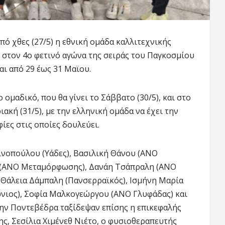
πό χθες (27/5) η εθνική ομάδα καλλιτεχνικής
στον 4ο φετινό αγώνα της σειράς του Παγκοσμίου
αι από 29 έως 31 Μαϊου.
ομαδικό, που θα γίνει το Σάββατο (30/5), και στο
ιακή (31/5), με την ελληνική ομάδα να έχει την
ίες στις οποίες δουλεύει.
ινοπούλου (Υάδες), Βασιλική Θάνου (ΑΝΟ
 (ΑΝΟ Μεταμόρφωσης), Δανάη Τσάπραλη (ΑΝΟ
Θάλεια Δάμπαλη (Πανσερραϊκός), Ισμήνη Μαρία
ώνιος), Σοφία Μαλκογεώργου (ΑΝΟ Γλυφάδας) και
ην Ποντεβέδρα ταξίδεψαν επίσης η επικεφαλής
ς, Σεσίλια Χιμένεθ Νιέτο, ο φυσιοθεραπευτής