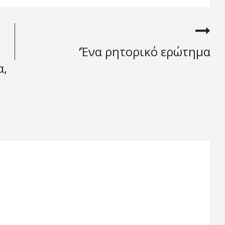
‘Ένα ρητορικό ερώτημα
α,