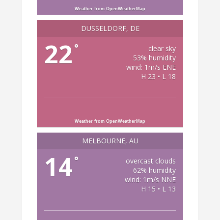
Weather from OpenWeatherMap
DÜSSELDORF, DE
22
°
clear sky
53% humidity
wind: 1m/s ENE
H 23 • L 18
Weather from OpenWeatherMap
MELBOURNE, AU
14
°
overcast clouds
62% humidity
wind: 1m/s NNE
H 15 • L 13