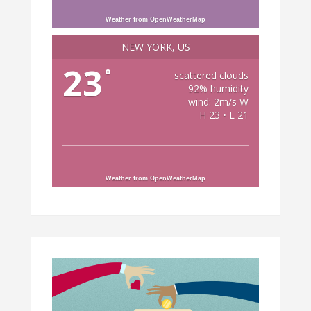
Weather from OpenWeatherMap
NEW YORK, US
23
°
scattered clouds
92% humidity
wind: 2m/s W
H 23 • L 21
Weather from OpenWeatherMap