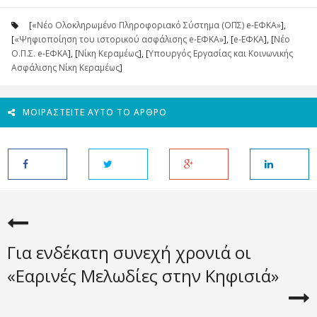
[
«Νέο Ολοκληρωμένο Πληροφοριακό Σύστημα (ΟΠΣ) e-ΕΦΚΑ»
],
[
«Ψηφιοποίηση του ιστορικού ασφάλισης e-EΦKA»
], [
e-ΕΦΚΑ
], [
Νέο
Ο.Π.Σ. e-ΕΦΚΑ
], [
Νίκη Κεραμέως
], [
Υπουργός Εργασίας και Κοινωνικής
Ασφάλισης Νίκη Κεραμέως
]
ΜΟΙΡΑΣΤΕΊΤΕ ΑΥΤΌ ΤΟ ΆΡΘΡΟ
Για ενδέκατη συνεχή χρονιά οι
«Εαρινές Μελωδίες στην Κηφισιά»