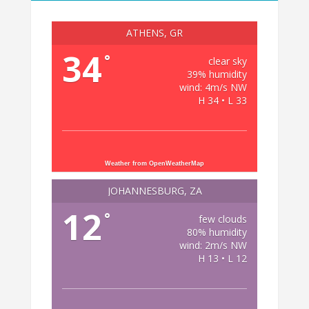
ATHENS, GR
34
°
clear sky
39% humidity
wind: 4m/s NW
H 34 • L 33
Weather from OpenWeatherMap
JOHANNESBURG, ZA
12
°
few clouds
80% humidity
wind: 2m/s NW
H 13 • L 12