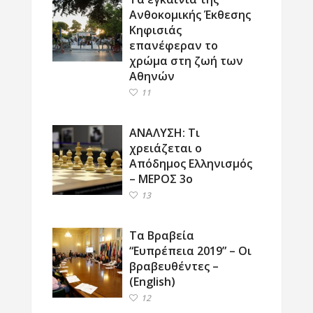
Ανθοκομικής Έκθεσης
Κηφισιάς
επανέφεραν το
χρώμα στη ζωή των
Αθηνών
11
ΑΝΑΛΥΣΗ: Τι
χρειάζεται ο
Απόδημος Ελληνισμός
– ΜΕΡΟΣ 3ο
13
Τα Βραβεία
“Ευπρέπεια 2019” – Οι
βραβευθέντες –
(English)
12