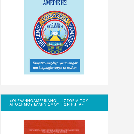
«ΟΙ ΕΛΛΗΝΟΑΜΕΡΙΚΑΝΟΊ – ΙΣΤΟΡΊΑ ΤΟΥ
ΑΠΌΔΗΜΟΥ ΕΛΛΗΝΙΣΜΟΎ ΤΩΝ Η.Π.Α»