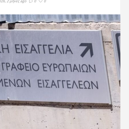
26, 2 μήνες ago
0
0