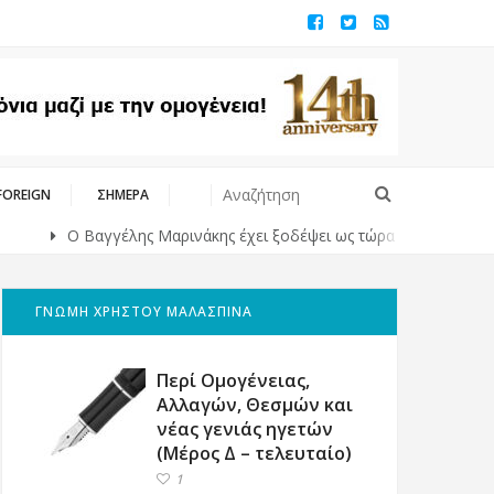
FOREIGN
ΣΗΜΕΡΑ
Ο Βαγγέλης Μαρινάκης έχει ξοδέψει ως τώρα 24,5 εκατ. ευρώ για 
ΓΝΩΜΗ ΧΡΗΣΤΟΥ ΜΑΛΑΣΠΙΝΑ
Περί Ομογένειας,
Αλλαγών, Θεσμών και
νέας γενιάς ηγετών
(Μέρος Δ – τελευταίο)
1