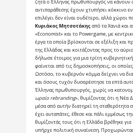
ζητά ο Έλληνας πρωθυπουργός να κάνουν οι
αντιπαράθεσης έχουν χτυπήσει κόκκινο εν
επιλέγει δεν είναι ουδέτερο, αλλά χώροι 
Κυριάκος Μητσοτάκης
από τα Χανιά και
«Economist» και το Powergame, με κεντρικ
έργα τα οποία βρίσκονται σε εξέλιξη και π
της Ελλάδας και κοιτάζοντας προς το αύριο
δήλωσε έτοιμος για μια τρίτη κυβερνητική 
φαίνεται από τις δημοσκοπήσεις, οι οποίε
Ωστόσο, το κυβερνόν κόμμα δείχνει να δια
και όσους τυχόν δυσαρέστησε τα επτά αυτά
Έλληνας πρωθυπουργός, χωρίς να κατονο
ωραίο
rebranding
», θυμίζοντας ότι η Νέα
μέσα από αυτήν διατηρεί τη σταθερότητα 
έχει αυταπάτες, έθεσε και πάλι εμμέσως τ
θυμίζοντάς τους ότι η Ελλάδα βρέθηκε για 
υπήρχε πολιτική συναίνεση. Προχωρώντας