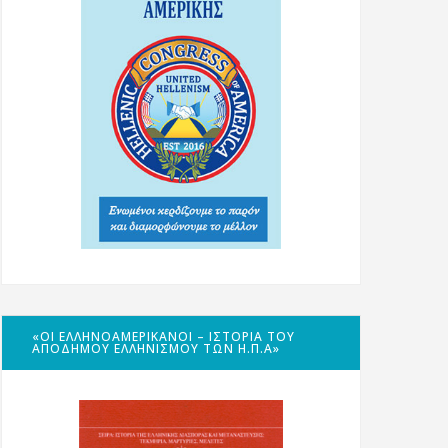
«ΟΙ ΕΛΛΗΝΟΑΜΕΡΙΚΑΝΟΊ – ΙΣΤΟΡΊΑ ΤΟΥ
ΑΠΌΔΗΜΟΥ ΕΛΛΗΝΙΣΜΟΎ ΤΩΝ Η.Π.Α»