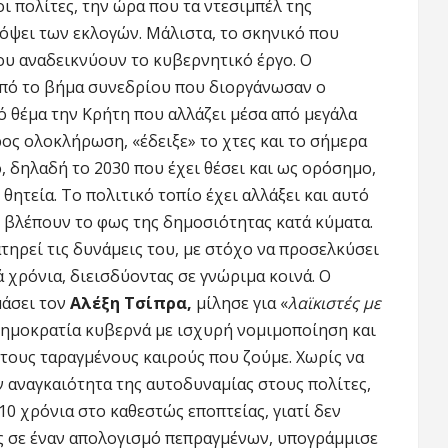
 πολίτες, την ώρα που τα ντεσιμπέλ της
όψει των εκλογών. Μάλιστα, το σκηνικό που
που αναδεικνύουν το κυβερνητικό έργο. Ο
 από το βήμα συνεδρίου που διοργάνωσαν ο
ό θέμα την Κρήτη που αλλάζει μέσα από μεγάλα
ρος ολοκλήρωση, «έδειξε» το χτες και το σήμερα
, δηλαδή το 2030 που έχει θέσει και ως ορόσημο,
θητεία. Το πολιτικό τοπίο έχει αλλάξει και αυτό
ς βλέπουν το φως της δημοσιότητας κατά κύματα.
τηρεί τις δυνάμεις του, με στόχο να προσελκύσει
 χρόνια, διεισδύοντας σε γνώριμα κοινά. Ο
μάσει τον
Αλέξη Τσίπρα,
μίλησε για «
λαϊκιστές με
 Δημοκρατία κυβερνά με ισχυρή νομιμοποίηση και
στους ταραγμένους καιρούς που ζούμε. Χωρίς να
ην αναγκαιότητα της αυτοδυναμίας στους πολίτες,
10 χρόνια στο καθεστώς εποπτείας, γιατί δεν
 σε έναν απολογισμό πεπραγμένων, υπογράμμισε