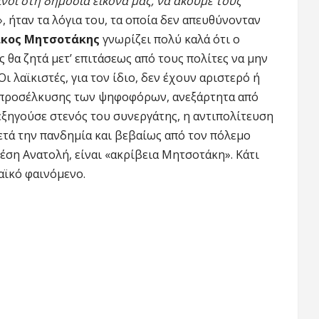
ινοί στη δημόσια εικόνα μας, να ακούμε τους
», ήταν τα λόγια του, τα οποία δεν απευθύνονταν
άκος Μητσοτάκης
γνωρίζει πολύ καλά ότι ο
ς θα ζητά μετ’ επιτάσεως από τους πολίτες να μην
ι λαϊκιστές, για τον ίδιο, δεν έχουν αριστερό ή
 προσέλκυσης των ψηφοφόρων, ανεξάρτητα από
 εξηγούσε στενός του συνεργάτης, η αντιπολίτευση
ετά την πανδημία και βεβαίως από τον πόλεμο
έση Ανατολή, είναι «ακρίβεια Μητσοτάκη». Κάτι
αϊκό φαινόμενο.