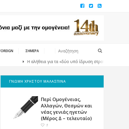
FOREIGN
ΣΗΜΕΡΑ
Η αλήθεια για τα «δύο υπό ίδρυση στρατηγεία του ΝΑΤΟ» στην
ΓΝΩΜΗ ΧΡΗΣΤΟΥ ΜΑΛΑΣΠΙΝΑ
Περί Ομογένειας,
Αλλαγών, Θεσμών και
νέας γενιάς ηγετών
(Μέρος Δ – τελευταίο)
1