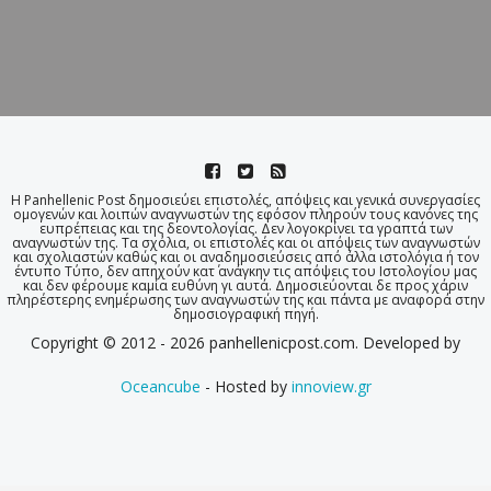
Η Panhellenic Post δημοσιεύει επιστολές, απόψεις και γενικά συνεργασίες
ομογενών και λοιπών αναγνωστών της εφόσον πληρούν τους κανόνες της
ευπρέπειας και της δεοντολογίας. Δεν λογοκρίνει τα γραπτά των
αναγνωστών της. Τα σχόλια, οι επιστολές και οι απόψεις των αναγνωστών
και σχολιαστών καθώς και οι αναδημοσιεύσεις από άλλα ιστολόγια ή τον
έντυπο Τύπο, δεν απηχούν κατ΄ ανάγκην τις απόψεις του Ιστολογίου μας
και δεν φέρουμε καμία ευθύνη γι αυτά. Δημοσιεύονται δε προς χάριν
πληρέστερης ενημέρωσης των αναγνωστών της και πάντα με αναφορά στην
δημοσιογραφική πηγή.
Copyright © 2012 - 2026 panhellenicpost.com. Developed by
Oceancube
- Hosted by
innoview.gr