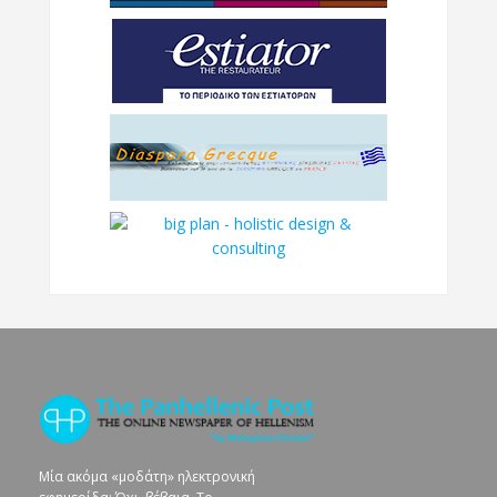
Μία ακόμα «μοδάτη» ηλεκτρονική