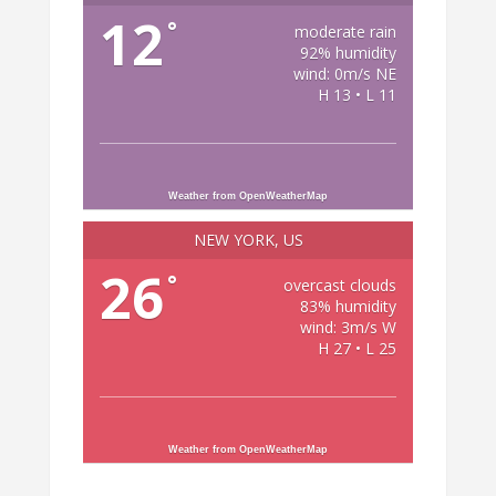
12
°
moderate rain
92% humidity
wind: 0m/s NE
H 13 • L 11
Weather from OpenWeatherMap
NEW YORK, US
26
°
overcast clouds
83% humidity
wind: 3m/s W
H 27 • L 25
Weather from OpenWeatherMap