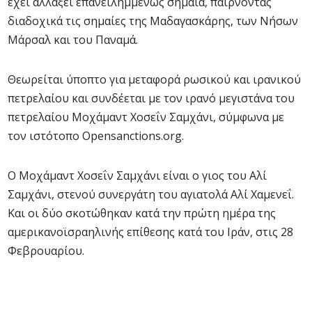
έχει αλλάξει επανειλημμένως σημαία, παίρνοντας
διαδοχικά τις σημαίες της Μαδαγασκάρης, των Νήσων
Μάρσαλ και του Παναμά.
Θεωρείται ύποπτο για μεταφορά ρωσικού και ιρανικού
πετρελαίου και συνδέεται με τον ιρανό μεγιστάνα του
πετρελαίου Μοχάμαντ Χοσεΐν Σαμχάνι, σύμφωνα με
τον ιστότοπο Opensanctions.org.
Ο Μοχάμαντ Χοσεΐν Σαμχάνι είναι ο γιος του Αλί
Σαμχάνι, στενού συνεργάτη του αγιατολά Αλί Χαμενεΐ.
Και οι δύο σκοτώθηκαν κατά την πρώτη ημέρα της
αμερικανοϊσραηλινής επίθεσης κατά του Ιράν, στις 28
Φεβρουαρίου.