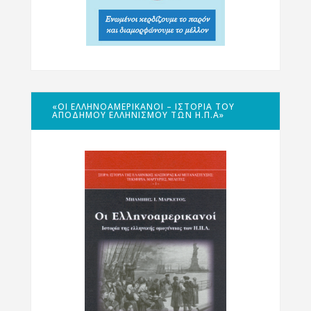
«ΟΙ ΕΛΛΗΝΟΑΜΕΡΙΚΑΝΟΊ – ΙΣΤΟΡΊΑ ΤΟΥ
ΑΠΌΔΗΜΟΥ ΕΛΛΗΝΙΣΜΟΎ ΤΩΝ Η.Π.Α»