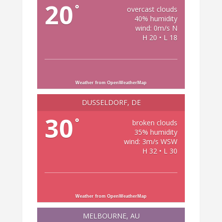
20
°
overcast clouds
40% humidity
wind: 0m/s N
H 20 • L 18
Weather from OpenWeatherMap
DÜSSELDORF, DE
30
°
broken clouds
35% humidity
wind: 3m/s WSW
H 32 • L 30
Weather from OpenWeatherMap
MELBOURNE, AU