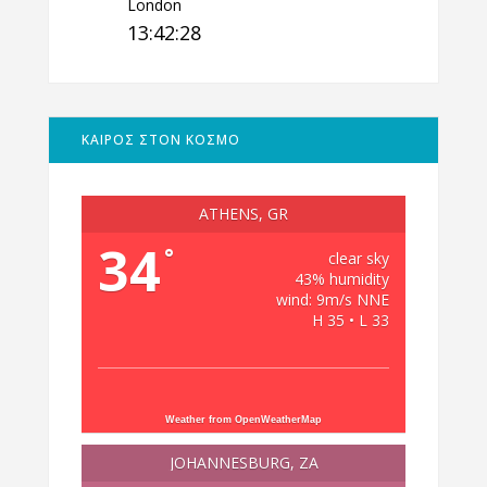
London
13:42:29
ΚΑΙΡΟΣ ΣΤΟΝ ΚΟΣΜΟ
ATHENS, GR
34
°
clear sky
43% humidity
wind: 9m/s NNE
H 35 • L 33
Weather from OpenWeatherMap
JOHANNESBURG, ZA