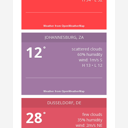
Weather from OpenWeatherMap
JOHANNESBURG, ZA
12
°
scattered clouds
60% humidity
wind: 1m/s S
H 13 • L 12
Weather from OpenWeatherMap
DÜSSELDORF, DE
28
°
few clouds
35% humidity
wind: 2m/s NE