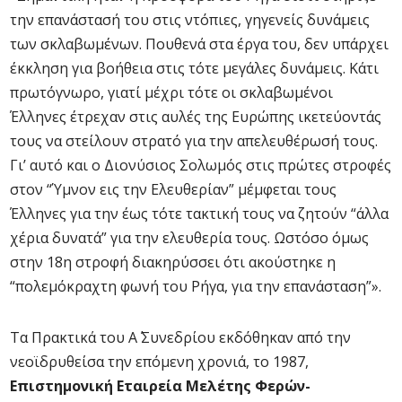
την επανάστασή του στις ντόπιες, γηγενείς δυνάμεις
των σκλαβωμένων. Πουθενά στα έργα του, δεν υπάρχει
έκκληση για βοήθεια στις τότε μεγάλες δυνάμεις. Κάτι
πρωτόγνωρο, γιατί μέχρι τότε οι σκλαβωμένοι
Έλληνες έτρεχαν στις αυλές της Ευρώπης ικετεύοντάς
τους να στείλουν στρατό για την απελευθέρωσή τους.
Γι’ αυτό και ο Διονύσιος Σολωμός στις πρώτες στροφές
στον “Ύμνον εις την Ελευθερίαν” μέμφεται τους
Έλληνες για την έως τότε τακτική τους να ζητούν “άλλα
χέρια δυνατά” για την ελευθερία τους. Ωστόσο όμως
στην 18η στροφή διακηρύσσει ότι ακούστηκε η
“πολεμόκραχτη φωνή του Ρήγα, για την επανάσταση”».
Τα Πρακτικά του Α΄ Συνεδρίου εκδόθηκαν από την
νεοϊδρυθείσα την επόμενη χρονιά, το 1987,
Επιστημονική Εταιρεία Μελέτης Φερών-