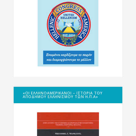
«ΟΙ ΕΛΛΗΝΟΑΜΕΡΙΚΑΝΟΊ – ΙΣΤΟΡΊΑ ΤΟΥ
ΑΠΌΔΗΜΟΥ ΕΛΛΗΝΙΣΜΟΎ ΤΩΝ Η.Π.Α»