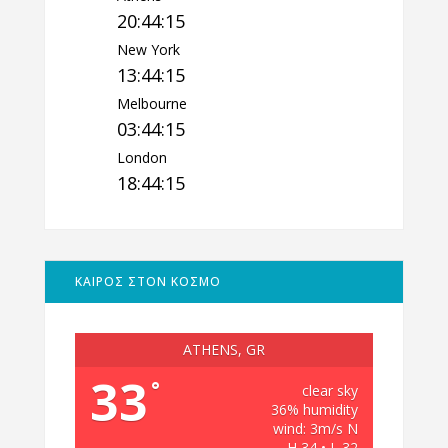
20:44:16
New York
13:44:16
Melbourne
03:44:16
London
18:44:16
ΚΑΙΡΟΣ ΣΤΟΝ ΚΟΣΜΟ
ATHENS, GR
33
°
clear sky
36% humidity
wind: 3m/s N
H 34 • L 32