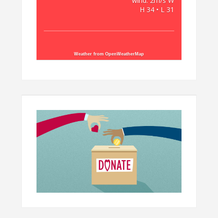
wind: 2m/s W
H 34 • L 31
Weather from OpenWeatherMap