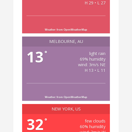
H 29 • L 27
Weather from OpenWeatherMap
MELBOURNE, AU
13
°
light rain
69% humidity
wind: 3m/s NE
H 13 • L 11
Weather from OpenWeatherMap
NEW YORK, US
32
°
few clouds
60% humidity