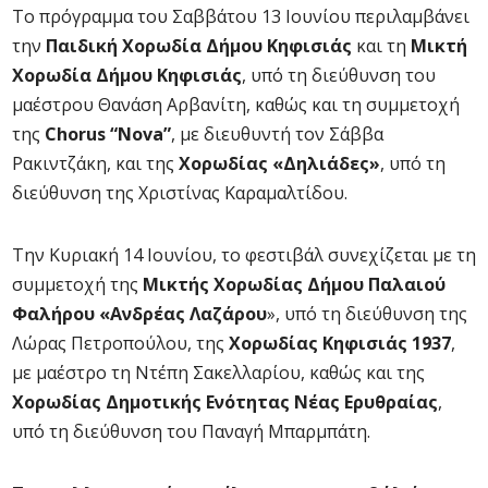
Το πρόγραμμα του Σαββάτου 13 Ιουνίου περιλαμβάνει
την
Παιδική Χορωδία Δήμου Κηφισιάς
και τη
Μικτή
Χορωδία Δήμου Κηφισιάς
, υπό τη διεύθυνση του
μαέστρου Θανάση Αρβανίτη, καθώς και τη συμμετοχή
της
Chorus “Nova”
, με διευθυντή τον Σάββα
Ρακιντζάκη, και της
Χορωδίας «Δηλιάδες»
, υπό τη
διεύθυνση της Χριστίνας Καραμαλτίδου.
Την Κυριακή 14 Ιουνίου, το φεστιβάλ συνεχίζεται με τη
συμμετοχή της
Μικτής Χορωδίας Δήμου Παλαιού
Φαλήρου «Ανδρέας Λαζάρου
», υπό τη διεύθυνση της
Λώρας Πετροπούλου, της
Χορωδίας Κηφισιάς 1937
,
με μαέστρο τη Ντέπη Σακελλαρίου, καθώς και της
Χορωδίας Δημοτικής Ενότητας Νέας Ερυθραίας
,
υπό τη διεύθυνση του Παναγή Μπαρμπάτη.