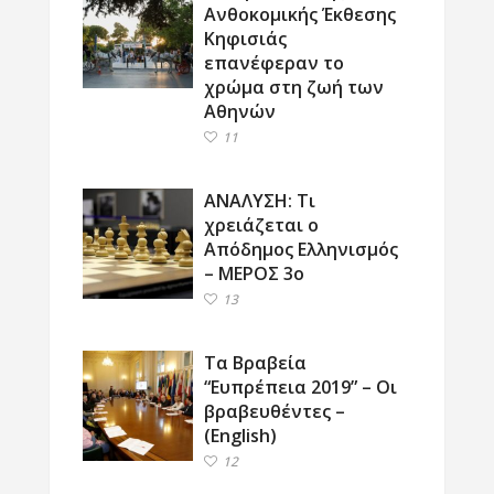
Ανθοκομικής Έκθεσης
Κηφισιάς
επανέφεραν το
χρώμα στη ζωή των
Αθηνών
11
ΑΝΑΛΥΣΗ: Τι
χρειάζεται ο
Απόδημος Ελληνισμός
– ΜΕΡΟΣ 3ο
13
Τα Βραβεία
“Ευπρέπεια 2019” – Οι
βραβευθέντες –
(English)
12