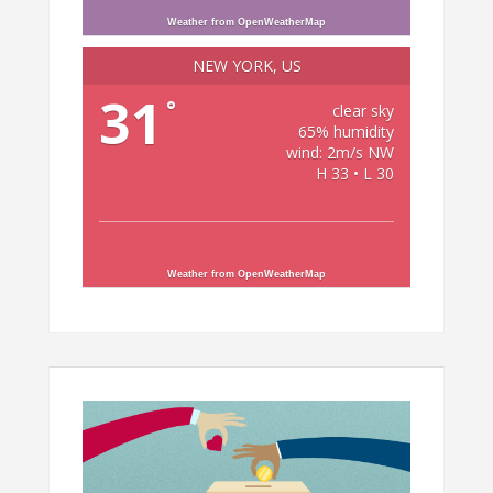
Weather from OpenWeatherMap
NEW YORK, US
31
°
clear sky
65% humidity
wind: 2m/s NW
H 33 • L 30
Weather from OpenWeatherMap