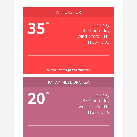
ATHENS, GR
35
°
clear sky
39% humidity
wind: 5m/s NNE
H 35 • L 33
Weather from OpenWeatherMap
JOHANNESBURG, ZA
20
°
clear sky
33% humidity
wind: 1m/s ENE
H 21 • L 19