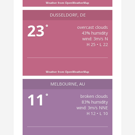
Weather from OpenWeatherMap
DÜSSELDORF, DE
23
°
overcast clouds
43% humidity
wind: 3m/s N
H 25 • L 22
Weather from OpenWeatherMap
MELBOURNE, AU
11
°
broken clouds
83% humidity
wind: 3m/s NNE
H 12 • L 10