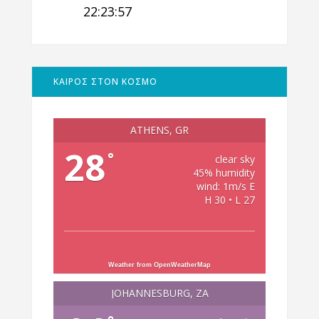
22:23:58
ΚΑΙΡΟΣ ΣΤΟΝ ΚΟΣΜΟ
ATHENS, GR
28
°
clear sky
45% humidity
wind: 1m/s E
H 30 • L 27
Weather from OpenWeatherMap
JOHANNESBURG, ZA