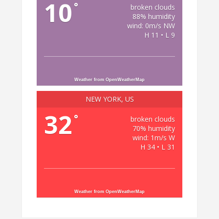
10
°
broken clouds
88% humidity
wind: 0m/s NW
H 11 • L 9
Weather from OpenWeatherMap
NEW YORK, US
32
°
broken clouds
70% humidity
wind: 1m/s W
H 34 • L 31
Weather from OpenWeatherMap