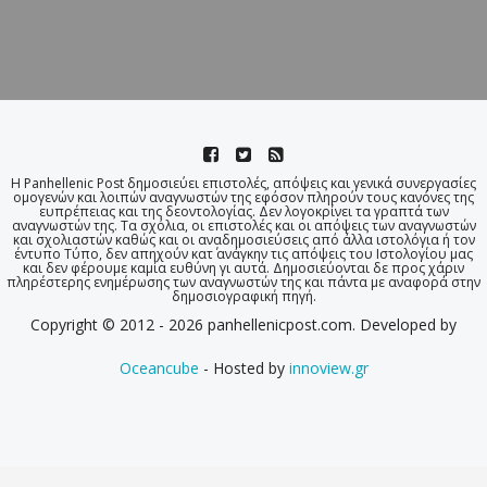
Η Panhellenic Post δημοσιεύει επιστολές, απόψεις και γενικά συνεργασίες
ομογενών και λοιπών αναγνωστών της εφόσον πληρούν τους κανόνες της
ευπρέπειας και της δεοντολογίας. Δεν λογοκρίνει τα γραπτά των
αναγνωστών της. Τα σχόλια, οι επιστολές και οι απόψεις των αναγνωστών
και σχολιαστών καθώς και οι αναδημοσιεύσεις από άλλα ιστολόγια ή τον
έντυπο Τύπο, δεν απηχούν κατ΄ ανάγκην τις απόψεις του Ιστολογίου μας
και δεν φέρουμε καμία ευθύνη γι αυτά. Δημοσιεύονται δε προς χάριν
πληρέστερης ενημέρωσης των αναγνωστών της και πάντα με αναφορά στην
δημοσιογραφική πηγή.
Copyright © 2012 - 2026 panhellenicpost.com. Developed by
Oceancube
- Hosted by
innoview.gr