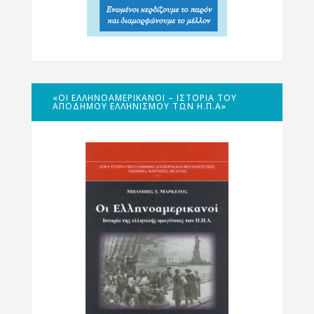
«ΟΙ ΕΛΛΗΝΟΑΜΕΡΙΚΑΝΟΊ – ΙΣΤΟΡΊΑ ΤΟΥ
ΑΠΌΔΗΜΟΥ ΕΛΛΗΝΙΣΜΟΎ ΤΩΝ Η.Π.Α»