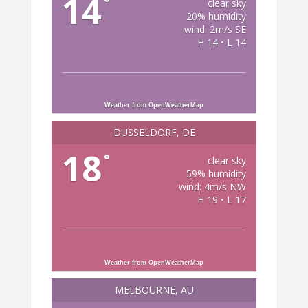
14
°
clear sky
20% humidity
wind: 2m/s SE
H 14 • L 14
Weather from OpenWeatherMap
DÜSSELDORF, DE
18
°
clear sky
59% humidity
wind: 4m/s NW
H 19 • L 17
Weather from OpenWeatherMap
MELBOURNE, AU