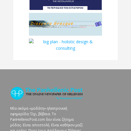
Μία ακόμα «μοδάτη» ηλεκτρονική
εφημερίδα; Όχι, βέβαια. To
PanHellenicPost.com δεν είναι ζήτημα
μόδας. Είναι αποστολή. Είναι καθήκον μαζί
και χρέος. Προς τους Απόδημους Έλληνες