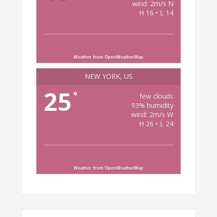
wind: 2m/s N
H 16 • L 14
Weather from OpenWeatherMap
NEW YORK, US
25
°
few clouds
93% humidity
wind: 2m/s W
H 26 • L 24
Weather from OpenWeatherMap