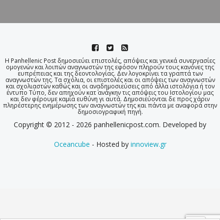
Η Panhellenic Post δημοσιεύει επιστολές, απόψεις και γενικά συνεργασίες
ομογενών και λοιπών αναγνωστών της εφόσον πληρούν τους κανόνες της
ευπρέπειας και της δεοντολογίας. Δεν λογοκρίνει τα γραπτά των
αναγνωστών της. Τα σχόλια, οι επιστολές και οι απόψεις των αναγνωστών
και σχολιαστών καθώς και οι αναδημοσιεύσεις από άλλα ιστολόγια ή τον
έντυπο Τύπο, δεν απηχούν κατ΄ ανάγκην τις απόψεις του Ιστολογίου μας
και δεν φέρουμε καμία ευθύνη γι αυτά. Δημοσιεύονται δε προς χάριν
πληρέστερης ενημέρωσης των αναγνωστών της και πάντα με αναφορά στην
δημοσιογραφική πηγή.
Copyright © 2012 - 2026 panhellenicpost.com. Developed by
Oceancube
- Hosted by
innoview.gr