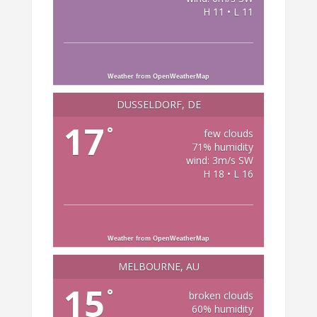
H 11 • L 11
Weather from OpenWeatherMap
DÜSSELDORF, DE
17
°
few clouds
71% humidity
wind: 3m/s SW
H 18 • L 16
Weather from OpenWeatherMap
MELBOURNE, AU
15
°
broken clouds
60% humidity