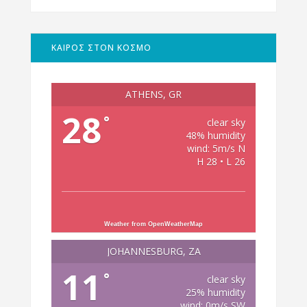
ΚΑΙΡΟΣ ΣΤΟΝ ΚΟΣΜΟ
ATHENS, GR
28
°
clear sky
48% humidity
wind: 5m/s N
H 28 • L 26
Weather from OpenWeatherMap
JOHANNESBURG, ZA
11
°
clear sky
25% humidity
wind: 0m/s SW