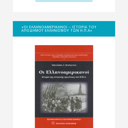
«ΟΙ ΕΛΛΗΝΟΑΜΕΡΙΚΑΝΟΊ – ΙΣΤΟΡΊΑ ΤΟΥ
ΑΠΌΔΗΜΟΥ ΕΛΛΗΝΙΣΜΟΎ ΤΩΝ Η.Π.Α»