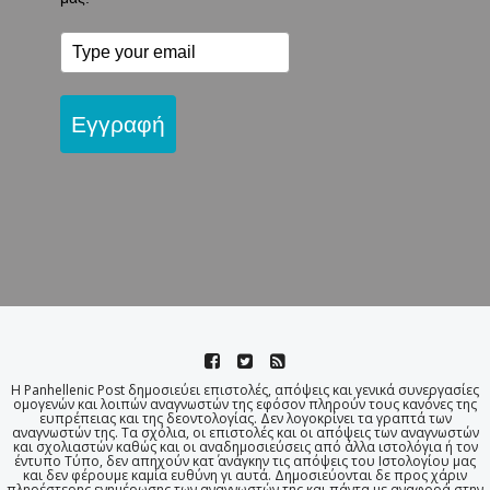
Εγγραφή
Η Panhellenic Post δημοσιεύει επιστολές, απόψεις και γενικά συνεργασίες
ομογενών και λοιπών αναγνωστών της εφόσον πληρούν τους κανόνες της
ευπρέπειας και της δεοντολογίας. Δεν λογοκρίνει τα γραπτά των
αναγνωστών της. Τα σχόλια, οι επιστολές και οι απόψεις των αναγνωστών
και σχολιαστών καθώς και οι αναδημοσιεύσεις από άλλα ιστολόγια ή τον
έντυπο Τύπο, δεν απηχούν κατ΄ ανάγκην τις απόψεις του Ιστολογίου μας
και δεν φέρουμε καμία ευθύνη γι αυτά. Δημοσιεύονται δε προς χάριν
πληρέστερης ενημέρωσης των αναγνωστών της και πάντα με αναφορά στην