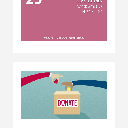
93% humidity
wind: 3m/s W
H 26 • L 24
Weather from OpenWeatherMap