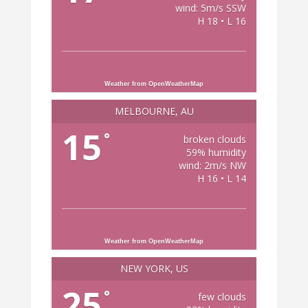
wind: 5m/s SSW
H 18 • L 16
Weather from OpenWeatherMap
MELBOURNE, AU
15
°
broken clouds
59% humidity
wind: 2m/s NW
H 16 • L 14
Weather from OpenWeatherMap
NEW YORK, US
25
°
few clouds