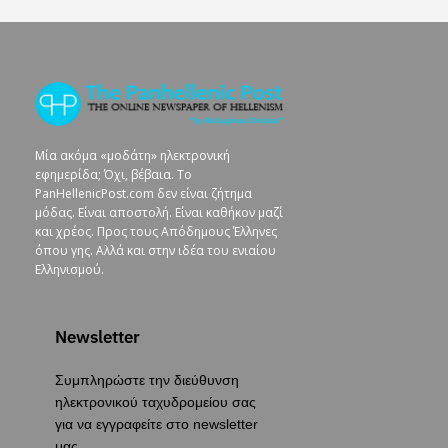
Μία ακόμα «μοδάτη» ηλεκτρονική
εφημερίδα; Όχι, βέβαια. To
PanHellenicPost.com δεν είναι ζήτημα
μόδας. Είναι αποστολή. Είναι καθήκον μαζί
και χρέος. Προς τους Απόδημους Έλληνες
όπου γης. Αλλά και στην ιδέα του ενιαίου
Ελληνισμού.
Newsletter
Συμπληρώστε την διεύθυνση
ηλεκτρονικού ταχυδρομείου σας
για να εγγραφείτε στο newsletter
μας.