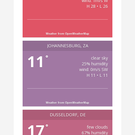
wind: 1m/s W
H 28 • L 26
Weather from OpenWeatherMap
JOHANNESBURG, ZA
11
°
clear sky
25% humidity
wind: 0m/s SW
H 11 • L 11
Weather from OpenWeatherMap
DÜSSELDORF, DE
17
°
few clouds
67% humidity