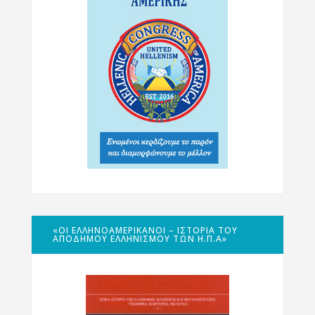
«ΟΙ ΕΛΛΗΝΟΑΜΕΡΙΚΑΝΟΊ – ΙΣΤΟΡΊΑ ΤΟΥ
ΑΠΌΔΗΜΟΥ ΕΛΛΗΝΙΣΜΟΎ ΤΩΝ Η.Π.Α»