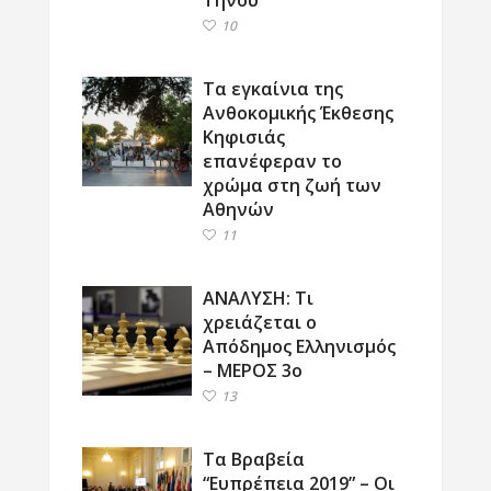
10
Τα εγκαίνια της
Ανθοκομικής Έκθεσης
Κηφισιάς
επανέφεραν το
χρώμα στη ζωή των
Αθηνών
11
ΑΝΑΛΥΣΗ: Τι
χρειάζεται ο
Απόδημος Ελληνισμός
– ΜΕΡΟΣ 3ο
13
Τα Βραβεία
“Ευπρέπεια 2019” – Οι