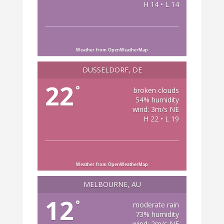
H 14 • L 14
Weather from OpenWeatherMap
DÜSSELDORF, DE
22
°
broken clouds
54% humidity
wind: 3m/s NE
H 22 • L 19
Weather from OpenWeatherMap
MELBOURNE, AU
12
°
moderate rain
73% humidity
wind: 2m/s NE