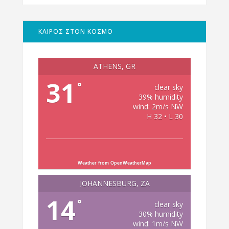
ΚΑΙΡΟΣ ΣΤΟΝ ΚΟΣΜΟ
ATHENS, GR
31
°
clear sky
39% humidity
wind: 2m/s NW
H 32 • L 30
Weather from OpenWeatherMap
JOHANNESBURG, ZA
14
°
clear sky
30% humidity
wind: 1m/s NW