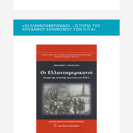
«ΟΙ ΕΛΛΗΝΟΑΜΕΡΙΚΑΝΟΊ – ΙΣΤΟΡΊΑ ΤΟΥ
ΑΠΌΔΗΜΟΥ ΕΛΛΗΝΙΣΜΟΎ ΤΩΝ Η.Π.Α»