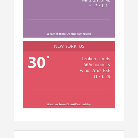
H 13 • L 11
Weather from OpenWeatherMap
NEW YORK, US
30
°
broken clouds
66% humidity
wind: 2m/s ESE
H 31 • L 29
Weather from OpenWeatherMap