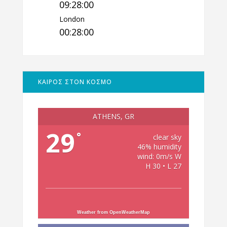
09:28:01
London
00:28:01
ΚΑΙΡΟΣ ΣΤΟΝ ΚΟΣΜΟ
ATHENS, GR
29
°
clear sky
46% humidity
wind: 0m/s W
H 30 • L 27
Weather from OpenWeatherMap