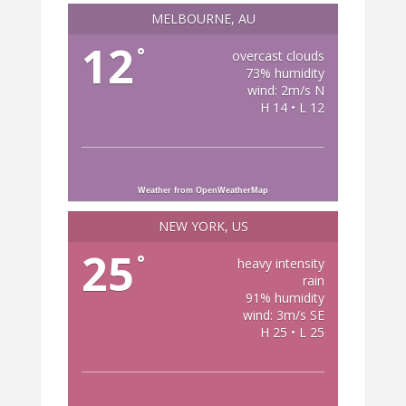
MELBOURNE, AU
12
°
overcast clouds
73% humidity
wind: 2m/s N
H 14 • L 12
Weather from OpenWeatherMap
NEW YORK, US
25
°
heavy intensity
rain
91% humidity
wind: 3m/s SE
H 25 • L 25