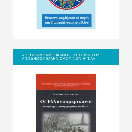
«ΟΙ ΕΛΛΗΝΟΑΜΕΡΙΚΑΝΟΊ – ΙΣΤΟΡΊΑ ΤΟΥ
ΑΠΌΔΗΜΟΥ ΕΛΛΗΝΙΣΜΟΎ ΤΩΝ Η.Π.Α»