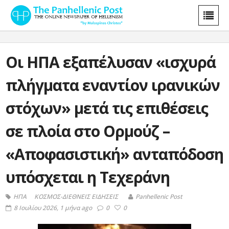
Οι ΗΠΑ εξαπέλυσαν «ισχυρά
πλήγματα εναντίον ιρανικών
στόχων» μετά τις επιθέσεις
σε πλοία στο Ορμούζ –
«Αποφασιστική» ανταπόδοση
υπόσχεται η Τεχεράνη
ΗΠΑ
ΚΟΣΜΟΣ-ΔΙΕΘΝΕΙΣ ΕΙΔΗΣΕΙΣ
Panhellenic Post
8 Ιουλίου 2026, 1 μήνα ago
0
0