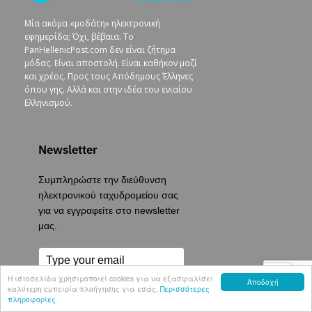
Μία ακόμα «μοδάτη» ηλεκτρονική
εφημερίδα; Όχι, βέβαια. To
PanHellenicPost.com δεν είναι ζήτημα
μόδας. Είναι αποστολή. Είναι καθήκον μαζί
και χρέος. Προς τους Απόδημους Έλληνες
όπου γης. Αλλά και στην ιδέα του ενιαίου
Ελληνισμού.
Newsletter
Συμπληρώστε την διεύθυνση
ηλεκτρονικού ταχυδρομείου σας
για να εγγραφείτε στο newsletter
μας.
Η ιστοσελίδα χρησιμοποιεί cookies για να εξασφαλίσει
Αποδοχή
καλύτερη εμπειρία πλοήγησης για εσάς.
Περισσότερες
πληροφορίες
Εγγραφή