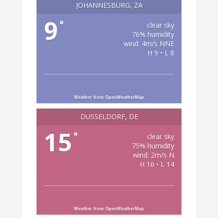
JOHANNESBURG, ZA
9
°
clear sky
76% humidity
wind: 4m/s NNE
H 9 • L 8
Weather from OpenWeatherMap
DÜSSELDORF, DE
15
°
clear sky
75% humidity
wind: 2m/s N
H 16 • L 14
Weather from OpenWeatherMap