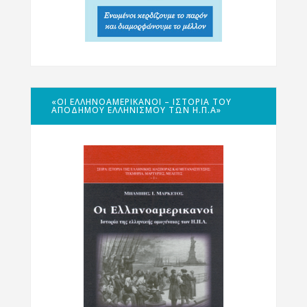
«ΟΙ ΕΛΛΗΝΟΑΜΕΡΙΚΑΝΟΊ – ΙΣΤΟΡΊΑ ΤΟΥ
ΑΠΌΔΗΜΟΥ ΕΛΛΗΝΙΣΜΟΎ ΤΩΝ Η.Π.Α»