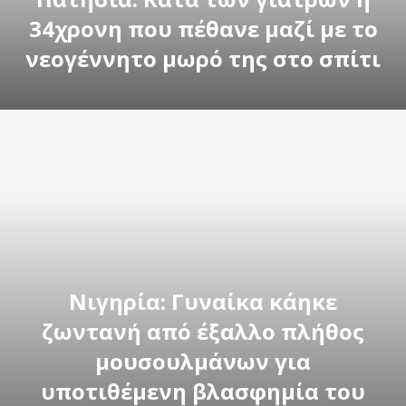
34χρονη που πέθανε μαζί με το
νεογέννητο μωρό της στο σπίτι
Νιγηρία: Γυναίκα κάηκε
ζωντανή από έξαλλο πλήθος
μουσουλμάνων για
υποτιθέμενη βλασφημία του