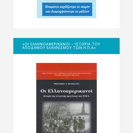
«ΟΙ ΕΛΛΗΝΟΑΜΕΡΙΚΑΝΟΊ – ΙΣΤΟΡΊΑ ΤΟΥ
ΑΠΌΔΗΜΟΥ ΕΛΛΗΝΙΣΜΟΎ ΤΩΝ Η.Π.Α»