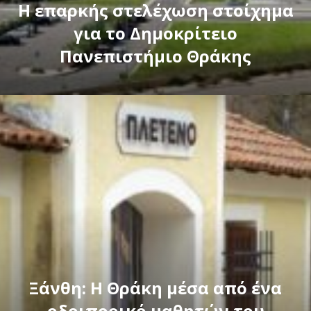
Η επαρκής στελέχωση στοίχημα
για το Δημοκρίτειο
Πανεπιστήμιο Θράκης
Ξάνθη: Η Θράκη μέσα από ένα
οδοιπορικό μαθητών του