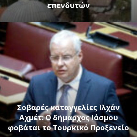
επενδυτών
Σοβαρές καταγγελίες Ιλχάν
Αχμέτ: Ο δήμαρχος Ιάσμου
φοβάται το Τουρκικό Προξενείο