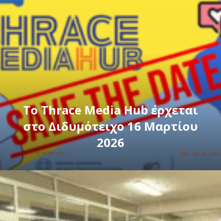
Το Thrace Media Hub έρχεται
στο Διδυμότειχο 16 Μαρτίου
2026