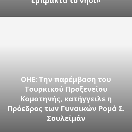
έμπρακτα το νησί»
ΟΗΕ: Την παρέμβαση του
Τουρκικού Προξενείου
Κομοτηνής, κατήγγειλε η
Πρόεδρος των Γυναικών Ρομά Σ.
Σουλεϊμάν