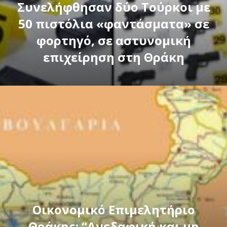
Συνελήφθησαν δύο Τούρκοι με
50 πιστόλια «φαντάσματα» σε
φορτηγό, σε αστυνομική
επιχείρηση στη Θράκη
Οικονομικό Επιμελητήριο
Θράκης: “Ανεδαφική και μη