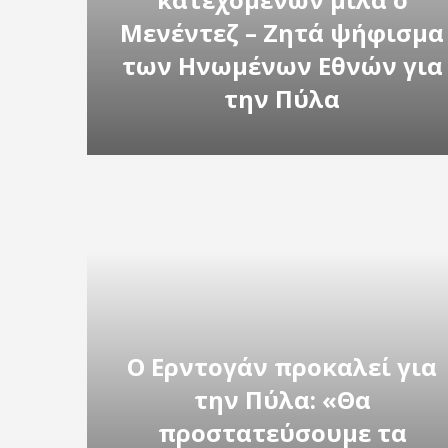
Μενέντεζ – Zητά ψήφισμα
των Ηνωμένων Εθνών για
την Πύλα
Ο Ερντογάν προκαλεί για
την Πύλα: «Θα
προστατεύσουμε τα