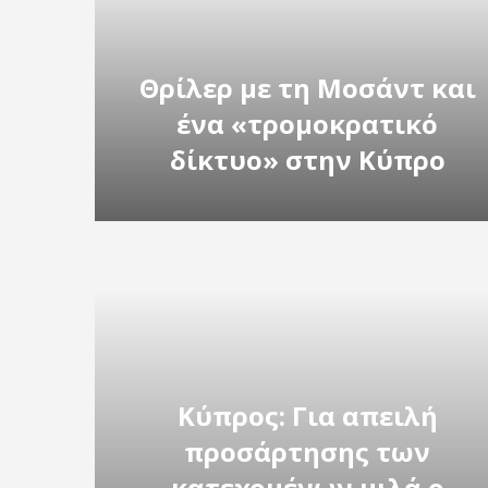
Θρίλερ με τη Μοσάντ και
ένα «τρομοκρατικό
δίκτυο» στην Κύπρο
Κύπρος: Για απειλή
προσάρτησης των
κατεχομένων μιλά ο