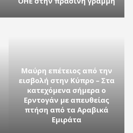
ΟΗΕ στην πράσινη γραμμή
Μαύρη επέτειος από την
εισβολή στην Κύπρο – Στα
κατεχόμενα σήμερα ο
Ερντογάν με απευθείας
πτήση από τα Αραβικά
Εμιράτα