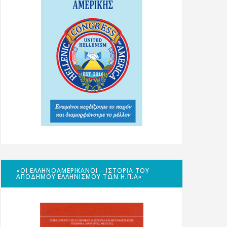
«ΟΙ ΕΛΛΗΝΟΑΜΕΡΙΚΑΝΟΊ – ΙΣΤΟΡΊΑ ΤΟΥ
ΑΠΌΔΗΜΟΥ ΕΛΛΗΝΙΣΜΟΎ ΤΩΝ Η.Π.Α»