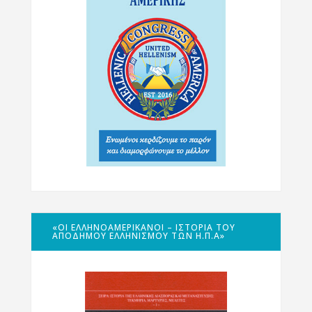
«ΟΙ ΕΛΛΗΝΟΑΜΕΡΙΚΑΝΟΊ – ΙΣΤΟΡΊΑ ΤΟΥ
ΑΠΌΔΗΜΟΥ ΕΛΛΗΝΙΣΜΟΎ ΤΩΝ Η.Π.Α»