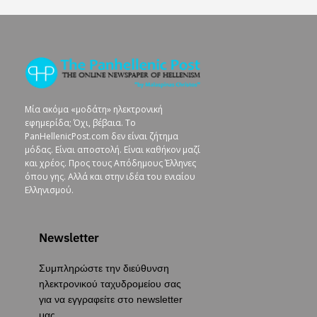
Μία ακόμα «μοδάτη» ηλεκτρονική
εφημερίδα; Όχι, βέβαια. To
PanHellenicPost.com δεν είναι ζήτημα
μόδας. Είναι αποστολή. Είναι καθήκον μαζί
και χρέος. Προς τους Απόδημους Έλληνες
όπου γης. Αλλά και στην ιδέα του ενιαίου
Ελληνισμού.
Newsletter
Συμπληρώστε την διεύθυνση
ηλεκτρονικού ταχυδρομείου σας
για να εγγραφείτε στο newsletter
μας.