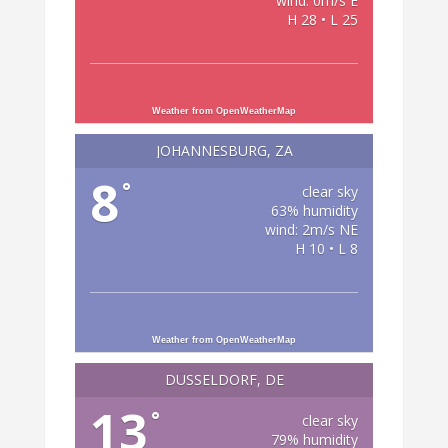
wind: 0m/s E
H 28 • L 25
Weather from OpenWeatherMap
JOHANNESBURG, ZA
8
°
clear sky
63% humidity
wind: 2m/s NE
H 10 • L 8
Weather from OpenWeatherMap
DÜSSELDORF, DE
13
°
clear sky
79% humidity