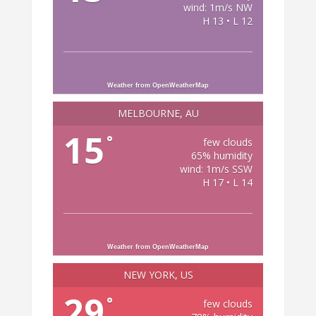
wind: 1m/s NW
H 13 • L 12
Weather from OpenWeatherMap
MELBOURNE, AU
15
°
few clouds
65% humidity
wind: 1m/s SSW
H 17 • L 14
Weather from OpenWeatherMap
NEW YORK, US
29
°
few clouds