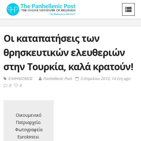
Οι καταπατήσεις των
θρησκευτικών ελευθεριών
στην Τουρκία, καλά κρατούν!
ΕΛΛΗΝΙΣΜΟΣ
Panhellenic Post
3 Απριλίου 2012, 14 έτη ago
0
0
Οικουμενικό
Πατριαρχείο.
Φωτογραφεία
Eurokinissi.