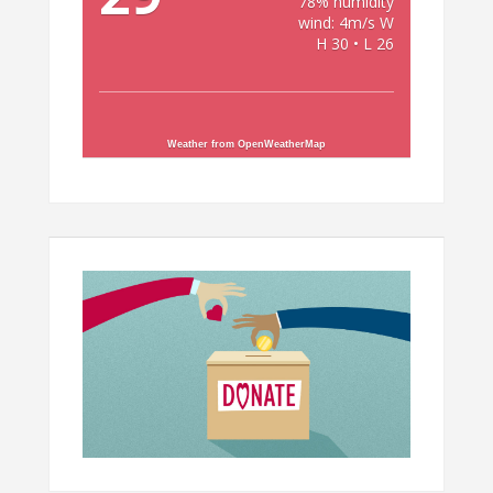
78% humidity
wind: 4m/s W
H 30 • L 26
Weather from OpenWeatherMap