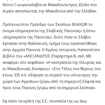
Νότιο Γιουγκοσλαβία σε Μακεδονία προς έξοδο στο
Αιγαίο αποσπώντας την Μακεδονία από την Ελλάδα».
Πρότεινα στον Πρόεδρο των Σκοπίων ΒΛΑΧΩΦ το
όνομα «Δημοκρατία της Σλαβικής Παιονίας» ή έστω
«Δημοκρατία της Παιονίας», διότι όταν οι Σλάβοι
έφτασαν στην Βαλκανική, τμήμα τους εγκαταστάθηκε
στην Αρχαία Παιονία. Ο Άγγλος Ιστορικός Ηamond στο
βιβλίο του «ΑΛΕΞΑΝΔΡΟΣ (Παράρτημα Β, σελ. 68)
αναφέρει στο κεφάλαιο: «Η εκστρατεία της Ιλλυρίας και
οι Μακεδονικές δυνάμεις». «Στο Τέλος του θέρους του
έτους 335 π.Χ. οδήγησε το στρατό του νότια προς την
χώρα των Αγριάνων (γύρω από τη σημερινή Σόφια) και
προς τους Παίονες (γύρω από τα σημερινά Σκόπια)».
Εφ όσον τα κράτη της Ε.Ε., συνεπεία της ως άνω