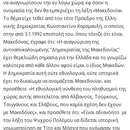
να αναγνωρίσουν την εν λόγω χώρα, εφ όσον η
ονομασία της δεν θα εμπεριέχει τη λέξη «Μα­κεδονία».
Το θέμα είχε τεθεί από τον τότε Πρόεδρο της Ελλη­
νικής Δημοκρατίας Κωνσταντίνο Καραμανλή, ο οποίος
στην από 3.1.1992 επιστολή του, όπου τόνιζε ότι είναι
Μακεδόνας, έγραφε ότι: «Η αναγνώριση της
αυτοαποκαλουμένης “Δημοκρατίας της Μακεδονίας”
έχει θεμελιώδη σημασία για την Ελλάδα και το γνωρίζω
καλύτερα από κάθε άλλον αφού είμαι ο ίδιος Μακεδών.
Η Δημοκρατία αυτή ούτε εθνολογικά, ούτε ιστορικά
έχει το δικαίωμα να ονομάζεται Μακεδονία», και
προσέθετε: «Η εθνολογική σύνθεση του πληθυσμού της
χώρας αυτής αποτελείται από Αλβανούς, Τούρκους,
Τσιγγάνους και Σλάβους, που καμία σχέση δεν έχουν
με Μακεδόνες», και προσέθετε ότι: «Είναι αδιανόητο με
την λήξη του Ψυχρού Πολέμου να δίδεται ιστορική
νομιμοποίηση σε Τίτο και Μόσχα που ονόμασαν την