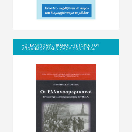
«ΟΙ ΕΛΛΗΝΟΑΜΕΡΙΚΑΝΟΊ – ΙΣΤΟΡΊΑ ΤΟΥ
ΑΠΌΔΗΜΟΥ ΕΛΛΗΝΙΣΜΟΎ ΤΩΝ Η.Π.Α»