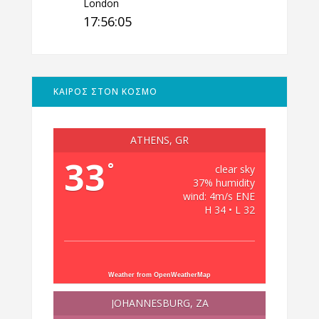
London
17:56:06
ΚΑΙΡΟΣ ΣΤΟΝ ΚΟΣΜΟ
ATHENS, GR
33
°
clear sky
37% humidity
wind: 4m/s ENE
H 34 • L 32
Weather from OpenWeatherMap
JOHANNESBURG, ZA