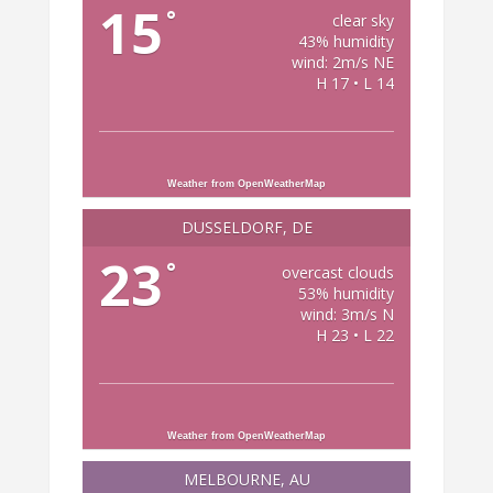
15
°
clear sky
43% humidity
wind: 2m/s NE
H 17 • L 14
Weather from OpenWeatherMap
DÜSSELDORF, DE
23
°
overcast clouds
53% humidity
wind: 3m/s N
H 23 • L 22
Weather from OpenWeatherMap
MELBOURNE, AU