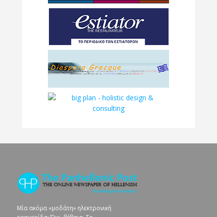
Μία ακόμα «μοδάτη» ηλεκτρονική