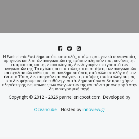
Η Panhellenic Post δημοσιεύει επιστολές, απόψεις και γενικά συνεργασίες
ομογενών και λοιπών αναγνωστών της εφόσον πληρούν τους κανόνες της
ευπρέπειας και της δεοντολογίας. Δεν λογοκρίνει τα γραπτά των
αναγνωστών της. Τα σχόλια, οι επιστολές και οι απόψεις των αναγνωστών
και σχολιαστών καθώς και οι αναδημοσιεύσεις από άλλα ιστολόγια ή τον
έντυπο Τύπο, δεν απηχούν κατ΄ ανάγκην τις απόψεις του Ιστολογίου μας
και δεν φέρουμε καμία ευθύνη γι αυτά. Δημοσιεύονται δε προς χάριν
πληρέστερης ενημέρωσης των αναγνωστών της και πάντα με αναφορά στην
δημοσιογραφική πηγή.
Copyright © 2012 - 2026 panhellenicpost.com. Developed by
Oceancube
- Hosted by
innoview.gr