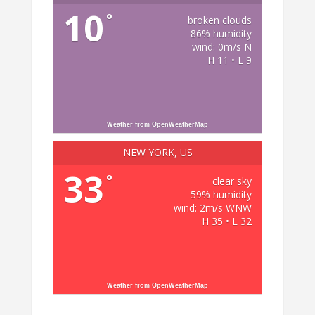
10
°
broken clouds
86% humidity
wind: 0m/s N
H 11 • L 9
Weather from OpenWeatherMap
NEW YORK, US
33
°
clear sky
59% humidity
wind: 2m/s WNW
H 35 • L 32
Weather from OpenWeatherMap